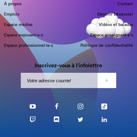
À propos
Contact
Emplois
Devenir bénévole!
Espace médias
Vidéos et balados
Espace exposant·e⋅s
Espace enseignant·e⋅s
Espace professionnel·le⋅s
Politique de confidentialité
Inscrivez-vous à l'infolettre