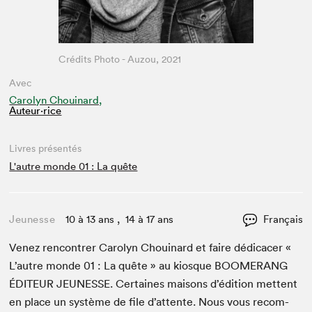
Crédits Photo - Auzou, 2021
Avec
Carolyn Chouinard,
Auteur·rice
Livres présentés
L'autre monde 01 : La quête
Jeunesse
10 à 13 ans , 14 à 17 ans
Français
Venez ren­con­tr­er Car­olyn Chouinard et faire dédi­cac­er «
L’autre monde
01
: La quête » au kiosque
BOOMERANG
ÉDI­TEUR
JEUNESSE
. Cer­taines maisons d’édi­tion met­tent
en place un sys­tème de file d’at­tente. Nous vous recom­