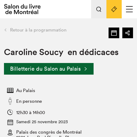
L'événement
Nos activités
retour
Retour à la programmation
Préparer sa visite au Salon
Liens pratiques
Caroline Soucy en dédicaces
Préparer sa visite
Billetterie du Salon au Palais
Actualités
Salon au Palais
Au Palais
SLM PRO
Salon dans la ville et en ligne
En personne
Projets partenaires
12h30 à 14h00
Espace exposant⋅e⋅s
Samedi 25 novembre 2023
Espace enseignant·e·s
Palais des congrès de Montréal