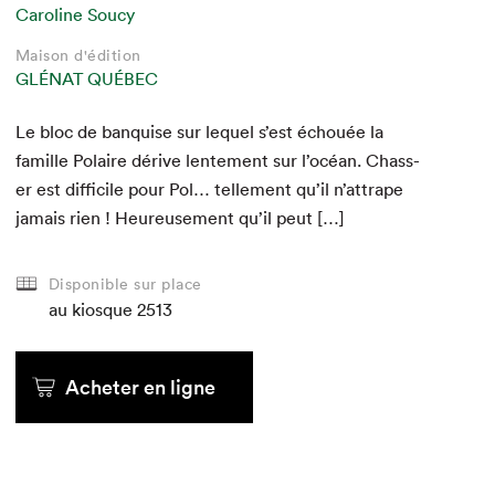
Caroline Soucy
Caroline Soucy
Caroline Soucy
Maison d'édition
Maison d'édition
Maison d'édition
GLÉNAT QUÉBEC
GLÉNAT QUÉBEC
GLÉNAT QUÉBEC
Maison d'édition
Maison d'édition
Maison d'édition
GLÉNAT QUÉBEC
GLÉNAT QUÉBEC
GLÉNAT QUÉBEC
Le bloc de ban­quise sur lequel s’est échouée la
famille Polaire dérive lente­ment sur l’océan. Chas­s­
er est dif­fi­cile pour Pol… telle­ment qu’il n’attrape
jamais rien ! Heureuse­ment qu’il peut […]
au kiosque
au kiosque
au kiosque
Disponible sur place
au kiosque
au kiosque
au kiosque
2513
Acheter
Acheter
Acheter
Acheter en ligne
Acheter en ligne
Acheter en ligne