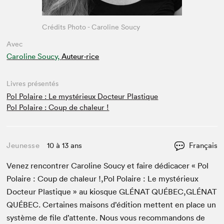
Crédits Photo - Caroline Soucy
Avec
Caroline Soucy,
Auteur·rice
Livres présentés
Pol Polaire : Le mystérieux Docteur Plastique
Pol Polaire : Coup de chaleur !
Jeunesse
10 à 13 ans
Français
Venez ren­con­tr­er Car­o­line Soucy et faire dédi­cac­er « Pol
Polaire : Coup de chaleur !,Pol Polaire : Le mys­térieux
Doc­teur Plas­tique » au kiosque
GLÉ­NAT
QUÉBEC
,
GLÉNAT
QUÉBEC
. Cer­taines maisons d’édi­tion met­tent en place un
sys­tème de file d’at­tente. Nous vous recom­man­dons de