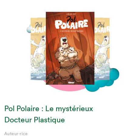
Pol Polaire : Le mystérieux
Docteur Plastique
Auteur·rice
Auteur·rice
Auteur·rice
Caroline Soucy
Caroline Soucy
Caroline Soucy
Auteur·rice
Auteur·rice
Auteur·rice