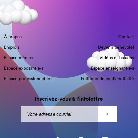
À propos
Contact
Emplois
Devenir bénévole!
Espace médias
Vidéos et balados
Espace exposant·e⋅s
Espace enseignant·e⋅s
Espace professionnel·le⋅s
Politique de confidentialité
Inscrivez-vous à l'infolettre