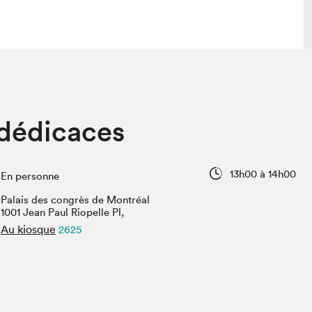
lais
Salon dans la ville et en ligne
 dédicaces
tion
Programmation dans la ville
colaires Hydro-Québec
Programmation en ligne
Vidéos et balados
13h00 à 14h00
En personne
xposant·e·s
Palais des congrès de Montréal
teur·rice·s
1001 Jean Paul Riopelle Pl,
Au kiosque
2625