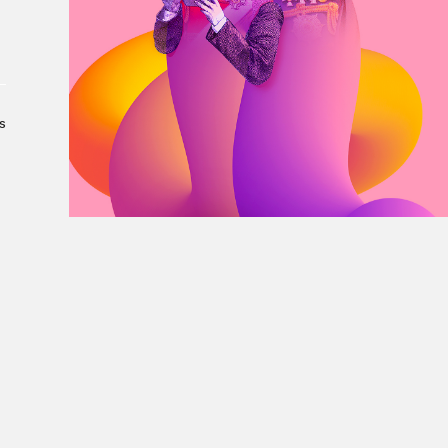
À propos du Salon
Liste des exposant·e·s
Liste des auteur·rice·s
s