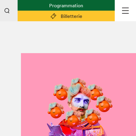
Programmation
Billetterie
Liens pratiques
Plan du Salon
Préparer sa visite
Partenaires
Espace médias
Espace exposant·e·s
Espace enseignant·e·s
Espace participant⋅e⋅s
Espace Salon dans la ville
Espace bénévoles
Devenir bénévole