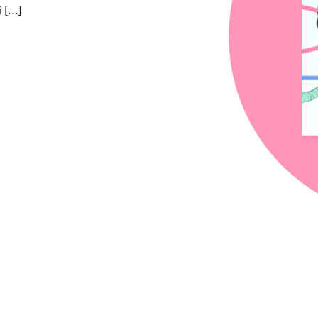
i […]