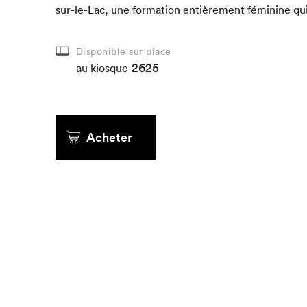
sur-le-Lac, une for­ma­tion entière­ment fémi­nine qu
Disponible sur place
2625
au kiosque
Acheter