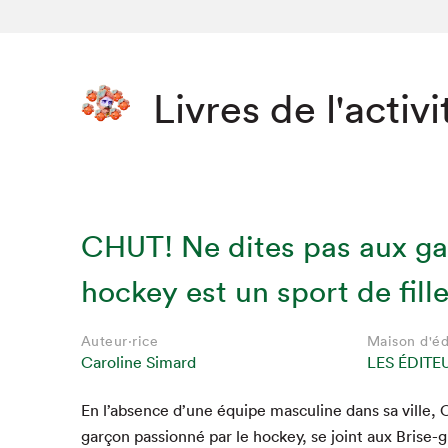
Livres de l'activi
CHUT! Ne dites pas aux ga
hockey est un sport de fill
Auteur·rice
Maison d'éd
Caroline Simard
LES ÉDITE
Que cher
En l’absence d’une équipe mas­cu­line dans sa ville, C
garçon pas­sion­né par le hock­ey, se joint aux Brise