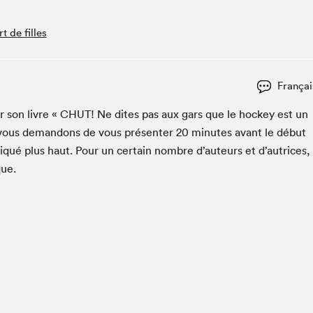
Espace ado | Lis-moi MTL
Espace des tout-petits
 de filles
Espace Radio-Canada
La cabane à culture
Françai
La Maison des libraires
Le Salon dans ta classe
er son livre «
CHUT
! Ne dites pas aux gars que le hock­ey est un
vous deman­dons de vous présen­ter
20
min­utes avant le début
Liseur Public
iqué plus haut. Pour un cer­tain nom­bre d’auteurs et d’autrices,
Matinées scolaires Hydro-Québec
que.
Narra
Vitrine du Festival littéraire international Metropolis
bleu au SLM