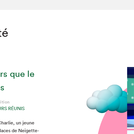
té
rs que le
es
ition
URS RÉUNIS
chez-vous?
har­lie, un jeune
-glaces de Neigette-