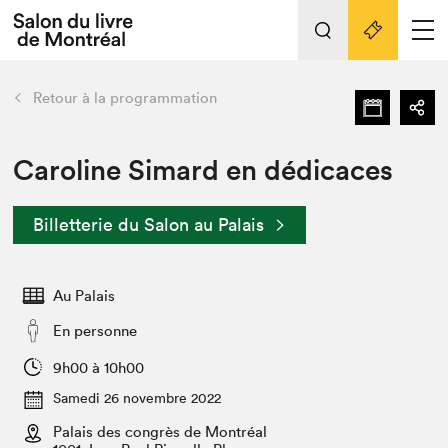
L'événement
Nos activités
retour
Retour à la programmation
Préparer sa visite au Salon
Liens pratiques
Caroline Simard en dédicaces
Préparer sa visite
Billetterie du Salon au Palais
Actualités
Salon au Palais
Au Palais
SLM PRO
Salon dans la ville et en ligne
En personne
Projets partenaires
9h00 à 10h00
Espace exposant⋅e⋅s
Samedi 26 novembre 2022
Espace enseignant·e·s
Palais des congrès de Montréal