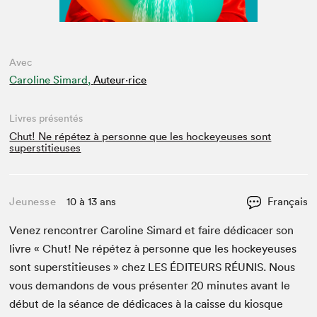
Avec
Caroline Simard,
Auteur·rice
Livres présentés
Chut! Ne répétez à personne que les hockeyeuses sont
superstitieuses
Jeunesse
10 à 13 ans
Français
Venez ren­con­tr­er Car­o­line Simard et faire dédi­cac­er son
livre « Chut! Ne répétez à per­son­ne que les hock­eyeuses
sont super­sti­tieuses » chez
LES
ÉDI­TEURS
RÉU­NIS
. Nous
vous deman­dons de vous présen­ter
20
min­utes avant le
début de la séance de dédi­caces à la caisse du kiosque