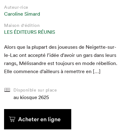
Auteur·rice
Caroline Simard
Maison d'édition
LES ÉDITEURS RÉUNIS
Alors que la plu­part des joueuses de Neigette-sur-
le-Lac ont accep­té l’idée d’avoir un gars dans leurs
rangs, Mélis­san­dre est tou­jours en mode rébel­lion.
Elle com­mence d’ailleurs à remet­tre en […]
Disponible sur place
au kiosque
2625
Acheter en ligne