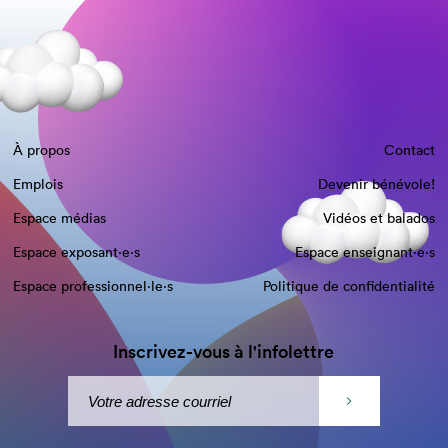
À propos
Contact
Emplois
Devenir bénévole!
Espace médias
Vidéos et balados
Espace exposant·e⋅s
Espace enseignant·e⋅s
Espace professionnel·le⋅s
Politique de confidentialité
Inscrivez-vous à l'infolettre