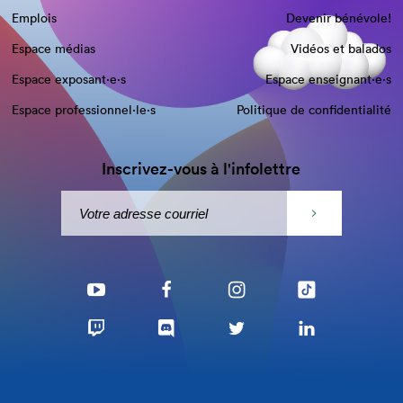
Emplois
Devenir bénévole!
Espace médias
Vidéos et balados
Espace exposant·e⋅s
Espace enseignant·e⋅s
Espace professionnel·le⋅s
Politique de confidentialité
Inscrivez-vous à l'infolettre