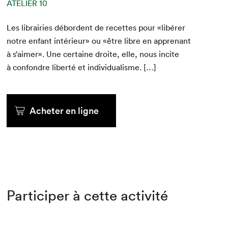
ATELIER 10
Les librairies débor­dent de recettes pour «libér­er
notre enfant intérieur» ou «être libre en apprenant
à s’aimer». Une cer­taine droite, elle, nous incite
à con­fon­dre lib­erté et individualisme. […]
Acheter en ligne
Participer à cette activité