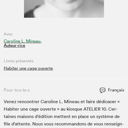
Avec
Caroline L. Mineau,
Auteur·rice
Livres présentés
Habiter une cage ouverte
Pour tou⋅te⋅s
Français
Venez ren­con­tr­er Car­o­line L. Mineau et faire dédi­cac­er «
Habiter une cage ouverte » au kiosque
ATE­LIER
10
. Cer­
taines maisons d’édi­tion met­tent en place un sys­tème de
file d’at­tente. Nous vous recom­man­dons de vous ren­seign­