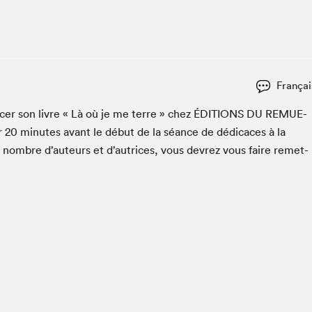
Espace ado | Lis-moi MTL
Espace des tout-petits
Espace Radio-Canada
La cabane à culture
Françai
La Maison des libraires
Le Salon dans ta classe
cac­er son livre « Là où je me terre » chez
ÉDI­TIONS
DU
REMUE-
r
20
min­utes avant le début de la séance de dédi­caces à la
Liseur Public
n nom­bre d’auteurs et d’autrices, vous devrez vous faire remet­
Matinées scolaires Hydro-Québec
Narra
Vitrine du Festival littéraire international Metropolis
bleu au SLM