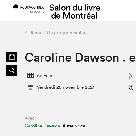
Retour à la programmation
Préparer sa visite
Salon au Pa
Caroline Dawson . 
Horaires et tarifs
Programma
Plan du Salon
Matinées s
Se rendre au Salon
SLM PRO
Au Palais
Accessibilité
Liste des e
Vendredi 26 novembre 2021
Restauration
Liste des au
Code de conduite
Avec
Projets partenaires
Caroline Dawson,
Auteur·rice