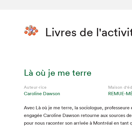
Livres de l'activi
Là où je me terre
Auteur·rice
Maison d'éd
Caroline Dawson
REMUE-M
Avec Là où je me terre, la soci­o­logue, pro­fesseure
Que cher
engagée Car­o­line Daw­son retourne aux sources de s
pour nous racon­ter son arrivée à Mon­tréal en tant 