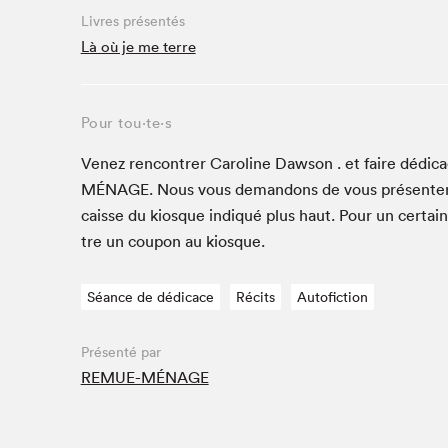
Café La Presse
Livres présentés
Espace Côte-des-Neiges
Là où je me terre
Espace jeunesse présenté par Desjardins
Espace Zines
Pour tou⋅te⋅s
La lecture en cadeau
Le grand jeu de lecture à voix haute du Salon du livre
Venez ren­con­tr­er Car­o­line Daw­son . et faire dédi­
de Montréal
MÉNAGE
. Nous vous deman­dons de vous présen­te
Lettres québécoises au Salon
caisse du kiosque indiqué plus haut. Pour un cer­tai
Louisiane enracinée et branchée
tre un coupon au kiosque.
Mur des illustrateur·rice·s
SLM PRO
Séance de dédicace
Récits
Autofiction
Zone Manga
Présenté par
REMUE-MÉNAGE