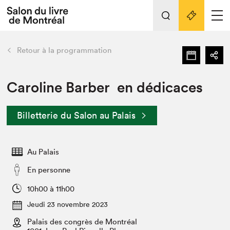
L'événement
Nos activités
retour
Retour à la programmation
Préparer sa visite au Salon
Liens pratiques
Caroline Barber en dédicaces
Préparer sa visite
Billetterie du Salon au Palais
Actualités
Salon au Palais
Au Palais
SLM PRO
Salon dans la ville et en ligne
En personne
Projets partenaires
10h00 à 11h00
Espace exposant⋅e⋅s
Jeudi 23 novembre 2023
Espace enseignant·e·s
Palais des congrès de Montréal