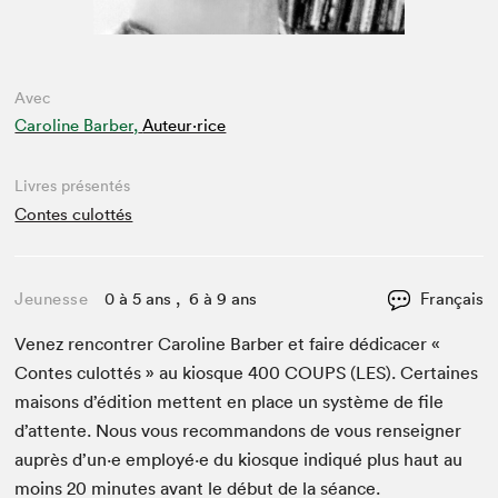
Avec
Caroline Barber,
Auteur·rice
Livres présentés
Contes culottés
Jeunesse
0 à 5 ans , 6 à 9 ans
Français
Venez ren­con­tr­er Car­o­line Bar­ber et faire dédi­cac­er «
Con­tes culot­tés » au kiosque
400
COUPS
(
LES
). Cer­taines
maisons d’édi­tion met­tent en place un sys­tème de file
d’at­tente. Nous vous recom­man­dons de vous ren­seign­er
auprès d’un·e employé·e du kiosque indiqué plus haut au
moins
20
min­utes avant le début de la séance.