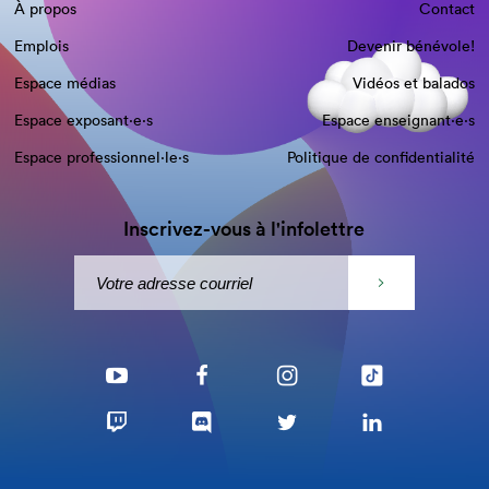
À propos
Contact
Emplois
Devenir bénévole!
Espace médias
Vidéos et balados
Espace exposant·e⋅s
Espace enseignant·e⋅s
Espace professionnel·le⋅s
Politique de confidentialité
Inscrivez-vous à l'infolettre