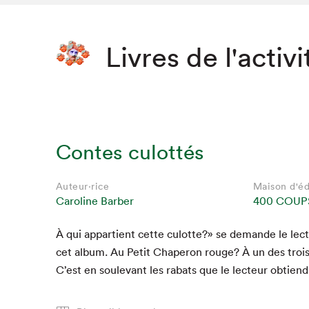
Livres de l'activi
Contes culottés
Auteur·rice
Maison d'éd
Caroline Barber
400 COUPS
À qui appar­tient cette culotte?» se demande le le
cet album. Au Petit Chap­er­on rouge? À un des troi
C’est en soule­vant les rabats que le lecteur obtien