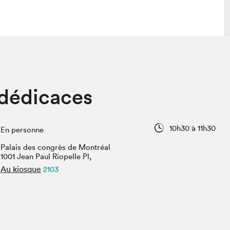
lais
Salon dans la ville et en ligne
 dédicaces
tion
Programmation dans la ville
colaires Hydro-Québec
Programmation en ligne
Vidéos et balados
10h30 à 11h30
En personne
xposant·e·s
Palais des congrès de Montréal
teur·rice·s
1001 Jean Paul Riopelle Pl,
Au kiosque
2103