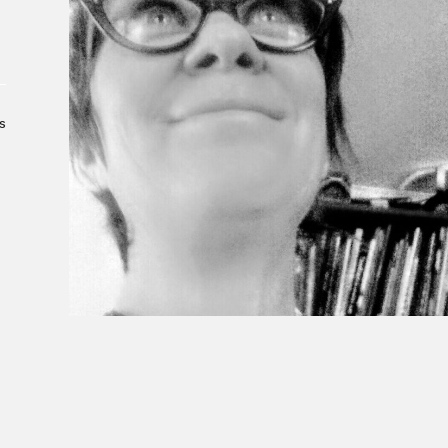
À propos du Salon
Liste des exposant·e·s
Liste des auteur·rice·s
s