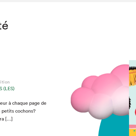
té
ition
 (LES)
cteur à chaque page de
s petits cochons?
dra […]