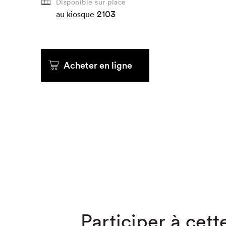
Disponible sur place
2103
au kiosque
Que cher
Acheter en ligne
Participer à cette