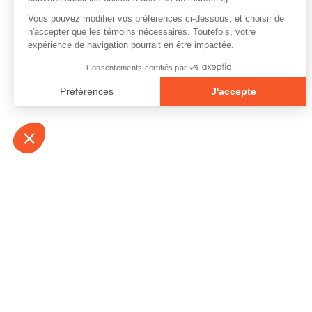
À propos
Contact
Emplois
Devenir bénévo
Espace médias
Vidéos et balad