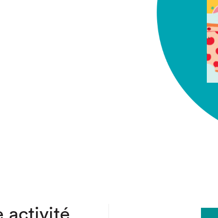
chez-vous?
 activité