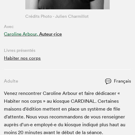
Crédits Photo - Julien Charmillot
Avec
Caroline Arbour,
Auteur·rice
Livres présentés
Habiter nos corps
Adulte
Français
Venez ren­con­tr­er Car­o­line Arbour et faire dédi­cac­er «
Habiter nos corps » au kiosque
CAR­DI­NAL
. Cer­taines
maisons d’édi­tion met­tent en place un sys­tème de file
d’at­tente. Nous vous recom­man­dons de vous ren­seign­er
auprès d’un·e employé·e du kiosque indiqué plus haut au
moins
20
min­utes avant le début de la séance.