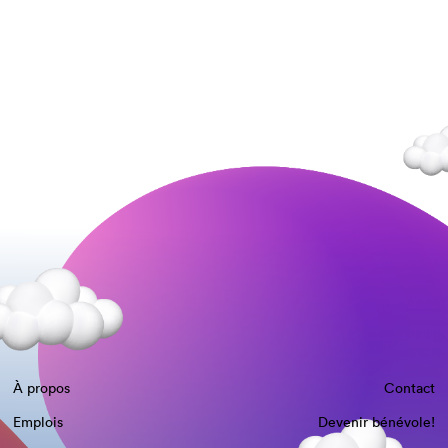
À propos
Contact
Emplois
Devenir bénévole!