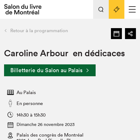
L'événement
Nos activités
retour
Retour à la programmation
Préparer sa visite au Salon
Liens pratiques
Caroline Arbour en dédicaces
Préparer sa visite
Billetterie du Salon au Palais
Actualités
Salon au Palais
Au Palais
SLM PRO
Salon dans la ville et en ligne
En personne
Projets partenaires
14h30 à 15h30
Espace exposant⋅e⋅s
Dimanche 26 novembre 2023
Espace enseignant·e·s
Palais des congrès de Montréal