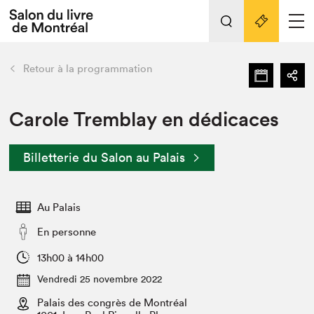
L'événement
Nos activités
retour
Retour à la programmation
Préparer sa visite au Salon
Liens pratiques
Carole Tremblay en dédicaces
Préparer sa visite
Billetterie du Salon au Palais
Actualités
Salon au Palais
Au Palais
SLM PRO
Salon dans la ville et en ligne
En personne
Projets partenaires
13h00 à 14h00
Espace exposant⋅e⋅s
Vendredi 25 novembre 2022
Espace enseignant·e·s
Palais des congrès de Montréal