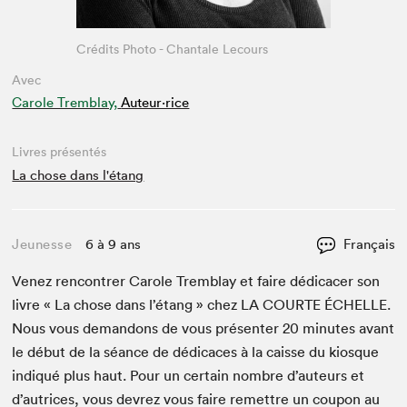
Crédits Photo - Chantale Lecours
Avec
Carole Tremblay,
Auteur·rice
Livres présentés
La chose dans l'étang
Jeunesse
6 à 9 ans
Français
Venez ren­con­tr­er Car­ole Trem­blay et faire dédi­cac­er son
livre « La chose dans l’é­tang » chez
LA
COURTE
ÉCHELLE
.
Nous vous deman­dons de vous présen­ter
20
min­utes avant
le début de la séance de dédi­caces à la caisse du kiosque
indiqué plus haut. Pour un cer­tain nom­bre d’auteurs et
d’autrices, vous devrez vous faire remet­tre un coupon au