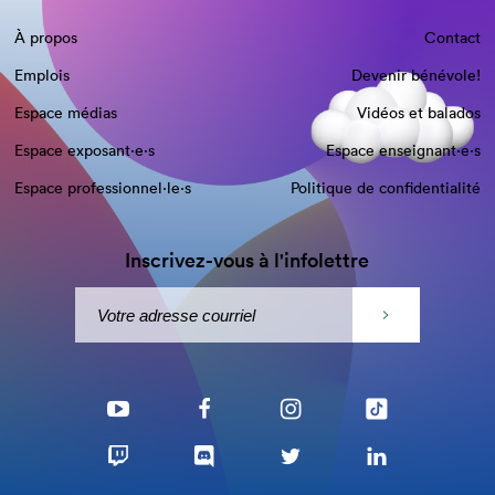
À propos
Contact
Emplois
Devenir bénévole!
Espace médias
Vidéos et balados
Espace exposant·e⋅s
Espace enseignant·e⋅s
Espace professionnel·le⋅s
Politique de confidentialité
Inscrivez-vous à l'infolettre