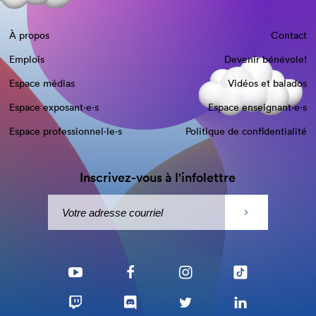
À propos
Contact
Emplois
Devenir bénévole!
Espace médias
Vidéos et balados
Espace exposant·e⋅s
Espace enseignant·e⋅s
Espace professionnel·le⋅s
Politique de confidentialité
Inscrivez-vous à l'infolettre