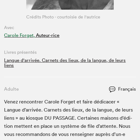
Crédits Photo - courtoisie de l'autrice
Avec
Carole Forget,
Auteur·rice
Livres présentés
Langue d'arrivée. Carnets des lieux, de la langue, de leurs
liens
Adulte
Français
Venez ren­con­tr­er Car­ole For­get et faire dédi­cac­er «
Langue d’ar­rivée. Car­nets des lieux, de la langue, de leurs
liens » au kiosque
DU
PAS­SAGE
. Cer­taines maisons d’édi­
tion met­tent en place un sys­tème de file d’at­tente. Nous
vous recom­man­dons de vous ren­seign­er auprès d’un·e