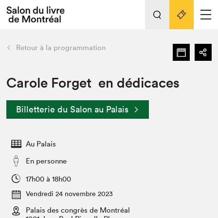
L'événement
Nos activités
retour
Retour à la programmation
Préparer sa visite au Salon
Liens pratiques
Carole Forget en dédicaces
Préparer sa visite
Billetterie du Salon au Palais
Actualités
Salon au Palais
Au Palais
SLM PRO
Salon dans la ville et en ligne
En personne
Projets partenaires
17h00 à 18h00
Espace exposant⋅e⋅s
Vendredi 24 novembre 2023
Espace enseignant·e·s
Palais des congrès de Montréal