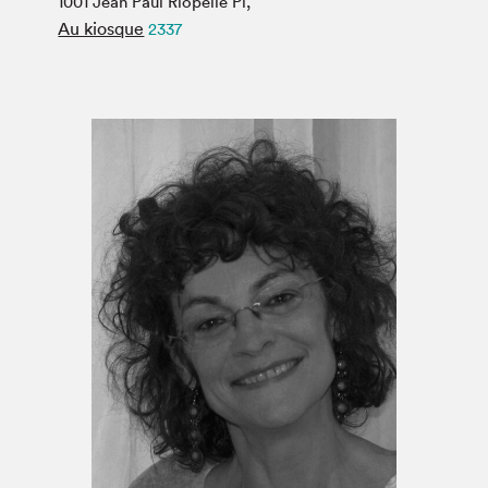
1001 Jean Paul Riopelle Pl,
Espace médias
Au kiosque
2337