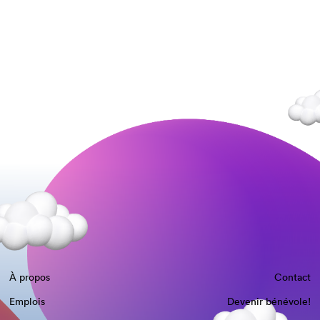
À propos
Contact
Emplois
Devenir bénévole!