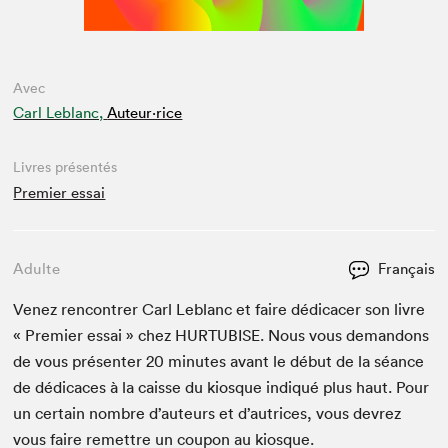
Avec
Carl Leblanc,
Auteur·rice
Livres présentés
Premier essai
Adulte
Français
Venez ren­con­tr­er Carl Leblanc et faire dédi­cac­er son livre
« Pre­mier essai » chez
HUR­TUBISE
. Nous vous deman­dons
de vous présen­ter
20
min­utes avant le début de la séance
de dédi­caces à la caisse du kiosque indiqué plus haut. Pour
un cer­tain nom­bre d’auteurs et d’autrices, vous devrez
vous faire remet­tre un coupon au kiosque.