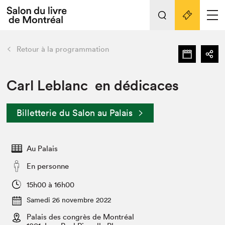
L'événement
Nos activités
retour
Retour à la programmation
Préparer sa visite au Salon
Liens pratiques
Carl Leblanc en dédicaces
Préparer sa visite
Billetterie du Salon au Palais
Actualités
Salon au Palais
Au Palais
SLM PRO
Salon dans la ville et en ligne
En personne
Projets partenaires
15h00 à 16h00
Espace exposant⋅e⋅s
Samedi 26 novembre 2022
Espace enseignant·e·s
Palais des congrès de Montréal