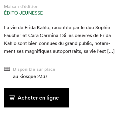
Maison d'édition
ÉDITO JEUNESSE
La vie de Fri­da Kahlo, racon­tée par le duo Sophie
Fauch­er et Cara Carmi­na ! Si les oeu­vres de Fri­da
Kahlo sont bien con­nues du grand pub­lic, notam­
ment ses mag­nifiques auto­por­traits, sa vie l’est […]
Disponible sur place
au kiosque
2337
Acheter en ligne