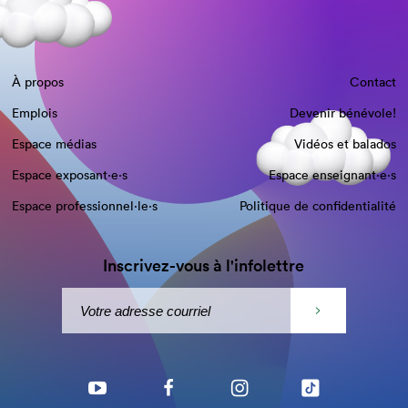
À propos
Contact
Emplois
Devenir bénévole!
Espace médias
Vidéos et balados
Espace exposant·e⋅s
Espace enseignant·e⋅s
Espace professionnel·le⋅s
Politique de confidentialité
Inscrivez-vous à l'infolettre