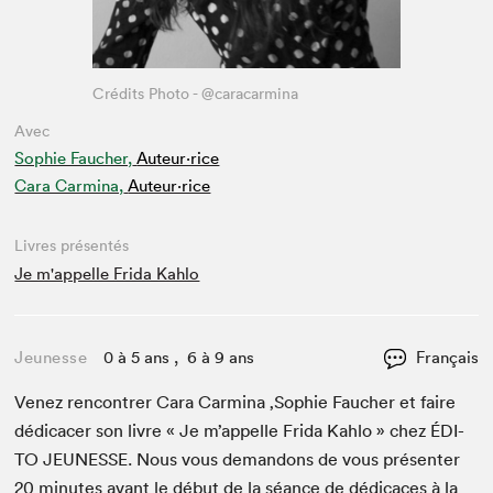
Crédits Photo - @caracarmina
Avec
Sophie Faucher,
Auteur·rice
Cara Carmina,
Auteur·rice
Livres présentés
Je m'appelle Frida Kahlo
Jeunesse
0 à 5 ans , 6 à 9 ans
Français
Venez ren­con­tr­er Cara Carmi­na
‚
Sophie Fauch­er et faire
dédi­cac­er son livre « Je m’ap­pelle Fri­da Kahlo » chez
ÉDI­
TO
JEUNESSE
. Nous vous deman­dons de vous présen­ter
20
min­utes avant le début de la séance de dédi­caces à la