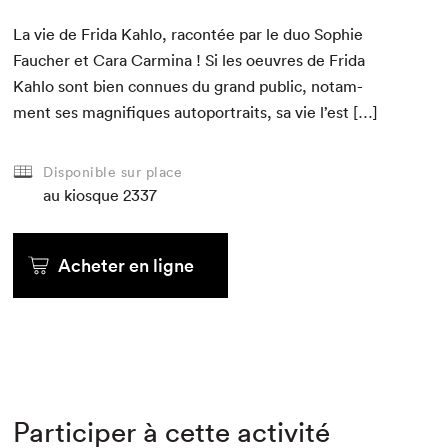
La vie de Fri­da Kahlo, racon­tée par le duo Sophie
Fauch­er et Cara Carmi­na ! Si les oeu­vres de Fri­da
Kahlo sont bien con­nues du grand pub­lic, notam­
ment ses mag­nifiques auto­por­traits, sa vie l’est […]
Disponible sur place
au kiosque
2337
Acheter en ligne
Participer à cette activité