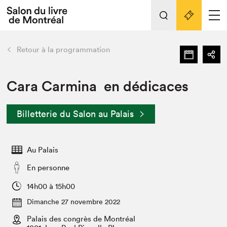
L'événement
Nos activités
retour
Retour à la programmation
Préparer sa visite au Salon
Liens pratiques
Cara Carmina en dédicaces
Préparer sa visite
Billetterie du Salon au Palais
Actualités
Salon au Palais
Au Palais
SLM PRO
Salon dans la ville et en ligne
En personne
Projets partenaires
14h00 à 15h00
Espace exposant⋅e⋅s
Dimanche 27 novembre 2022
Espace enseignant·e·s
Palais des congrès de Montréal