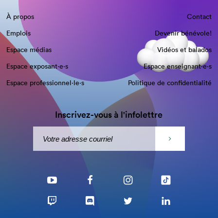
À propos
Contact
Emplois
Devenir bénévole!
Espace médias
Vidéos et balados
Espace exposant·e⋅s
Espace enseignant·e⋅s
Espace professionnel·le⋅s
Politique de confidentialité
Inscrivez-vous à l'infolettre