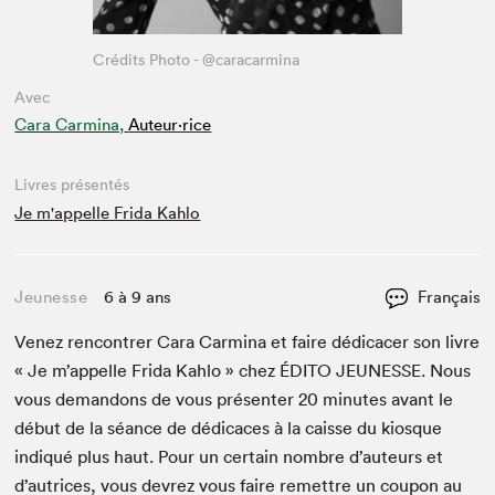
Crédits Photo - @caracarmina
Avec
Cara Carmina,
Auteur·rice
Livres présentés
Je m'appelle Frida Kahlo
Jeunesse
6 à 9 ans
Français
Venez ren­con­tr­er Cara Carmi­na et faire dédi­cac­er son livre
« Je m’ap­pelle Fri­da Kahlo » chez
ÉDI­TO
JEUNESSE
. Nous
vous deman­dons de vous présen­ter
20
min­utes avant le
début de la séance de dédi­caces à la caisse du kiosque
indiqué plus haut. Pour un cer­tain nom­bre d’auteurs et
d’autrices, vous devrez vous faire remet­tre un coupon au