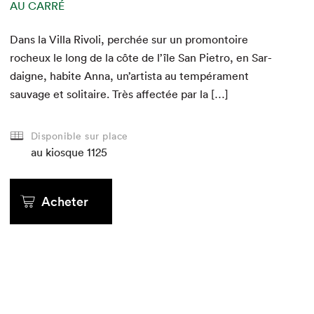
AU CARRÉ
AU CARRÉ
AU CARRÉ
AU CARRÉ
AU CARRÉ
AU CARRÉ
Dans la Vil­la Riv­o­li, per­chée sur un promon­toire
rocheux le long de la côte de l’île San Pietro, en Sar­
daigne, habite Anna, un’artista au tem­péra­ment
sauvage et soli­taire. Très affec­tée par la […]
Disponible sur place
au kiosque
au kiosque
au kiosque
1125
au kiosque
au kiosque
au kiosque
Acheter
Acheter
Acheter
Acheter en ligne
Acheter en ligne
Acheter en ligne