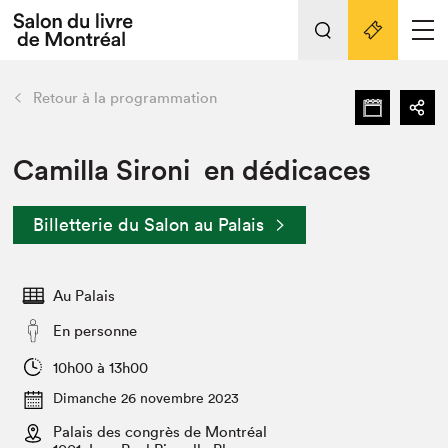
L'événement
Nos activités
retour
Retour à la programmation
Préparer sa visite au Salon
Liens pratiques
Camilla Sironi en dédicaces
Préparer sa visite
Billetterie du Salon au Palais
Actualités
Salon au Palais
Au Palais
SLM PRO
Salon dans la ville et en ligne
En personne
Projets partenaires
10h00 à 13h00
Espace exposant⋅e⋅s
Dimanche 26 novembre 2023
Espace enseignant·e·s
Palais des congrès de Montréal