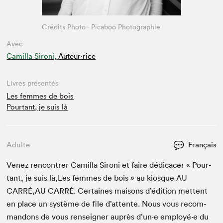
Crédits Photo - Picaboo Photographie
Avec
Camilla Sironi,
Auteur·rice
Livres présentés
Les femmes de bois
Pourtant, je suis là
Adulte
Français
Venez ren­con­tr­er Camil­la Sironi et faire dédi­cac­er « Pour­
tant, je suis là,Les femmes de bois » au kiosque
AU
CARRÉ
,
AU
CAR­RÉ
. Cer­taines maisons d’édi­tion met­tent
en place un sys­tème de file d’at­tente. Nous vous recom­
man­dons de vous ren­seign­er auprès d’un·e employé·e du