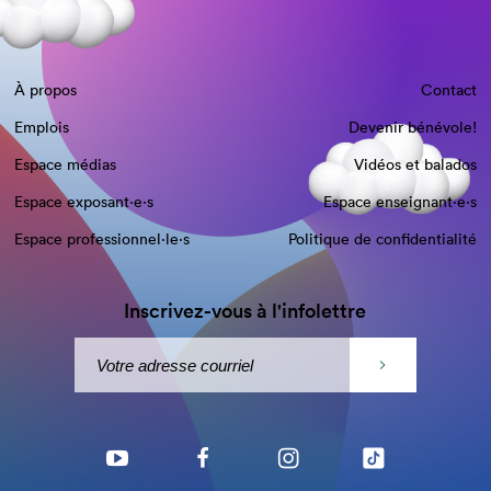
À propos
Contact
Emplois
Devenir bénévole!
Espace médias
Vidéos et balados
Espace exposant·e⋅s
Espace enseignant·e⋅s
Espace professionnel·le⋅s
Politique de confidentialité
Inscrivez-vous à l'infolettre