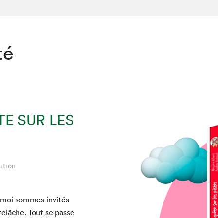
té
TE SUR LES
ition
t moi sommes invités
relâche. Tout se passe