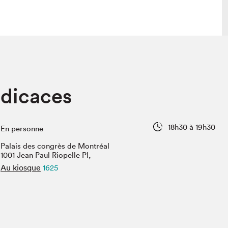
lais
Salon dans la ville et en ligne
édicaces
tion
Programmation dans la ville
colaires Hydro-Québec
Programmation en ligne
Vidéos et balados
18h30 à 19h30
En personne
xposant·e·s
Palais des congrès de Montréal
teur·rice·s
1001 Jean Paul Riopelle Pl,
Au kiosque
1625