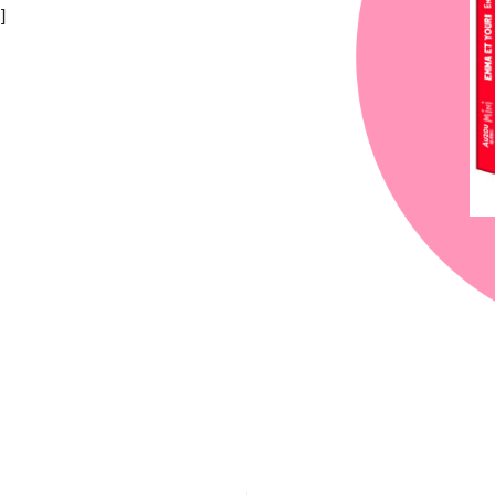
]
chez-vous?