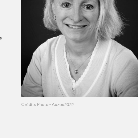
À propos du Salon
Liste des exposant·e·s
Liste des auteur·rice·s
s
Crédits Photo - Auzou2022