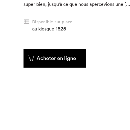
super bien, jusqu’à ce que nous aperce­vions une […
Que cher
Disponible sur place
1625
au kiosque
Acheter en ligne