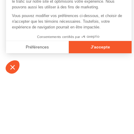
À propos
Contact
Emplois
Devenir bénévo
Espace médias
Vidéos et balad