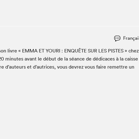
Espace ado | Lis-moi MTL
Espace des tout-petits
Espace Radio-Canada
La cabane à culture
Françai
La Maison des libraires
Le Salon dans ta classe
son livre «
EMMA
ET
YOURI
:
ENQUÊTE
SUR
LES
PISTES
» chez
20
min­utes avant le début de la séance de dédi­caces à la caisse
Liseur Public
re d’auteurs et d’autrices, vous devrez vous faire remet­tre un
Matinées scolaires Hydro-Québec
Narra
Vitrine du Festival littéraire international Metropolis
bleu au SLM