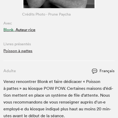
Crédits Photo - Prune Paycha
Avec
Blonk,
Auteur·rice
Livres présentés
Poisson à pattes
Adulte
Français
Venez ren­con­tr­er Blonk et faire dédi­cac­er « Pois­son
à pattes » au kiosque
POW
POW
. Cer­taines maisons d’édi­
tion met­tent en place un sys­tème de file d’at­tente. Nous
vous recom­man­dons de vous ren­seign­er auprès d’un·e
employé·e du kiosque indiqué plus haut au moins
20
min­
utes avant le début de la séance.