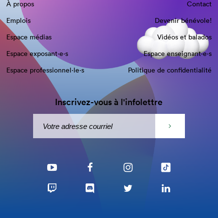
À propos
Contact
Emplois
Devenir bénévole!
Espace médias
Vidéos et balados
Espace exposant·e⋅s
Espace enseignant·e⋅s
Espace professionnel·le⋅s
Politique de confidentialité
Inscrivez-vous à l'infolettre