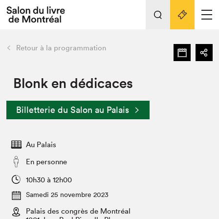
L'événement
Nos activités
retour
Retour à la programmation
Préparer sa visite au Salon
Liens pratiques
Blonk en dédicaces
Préparer sa visite
Billetterie du Salon au Palais
Actualités
Salon au Palais
Au Palais
SLM PRO
Salon dans la ville et en ligne
En personne
Projets partenaires
10h30 à 12h00
Espace exposant⋅e⋅s
Samedi 25 novembre 2023
Espace enseignant·e·s
Palais des congrès de Montréal