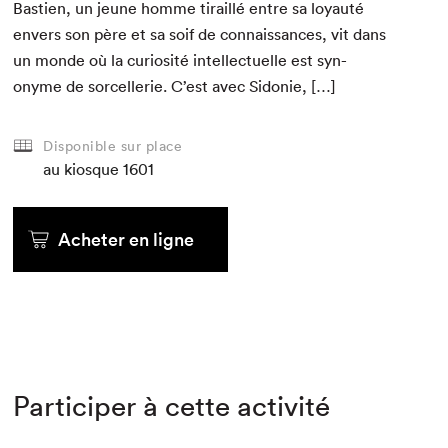
Bastien, un jeune homme tirail­lé entre sa loy­auté
envers son père et sa soif de con­nais­sances, vit dans
un monde où la curiosité intel­lectuelle est syn­
onyme de sor­cel­lerie. C’est avec Sidonie, […]
Disponible sur place
au kiosque
1601
Acheter en ligne
Participer à cette activité