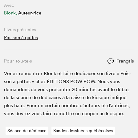
Avec
Blonk,
Auteur·rice
Livres présentés
Poisson à pattes
Pour tou⋅te⋅s
Français
Venez ren­con­tr­er Blonk et faire dédi­cac­er son livre « Pois­
son à pattes » chez
ÉDI­TIONS
POW
POW
. Nous vous
deman­dons de vous présen­ter
20
min­utes avant le début
de la séance de dédi­caces à la caisse du kiosque indiqué
plus haut. Pour un cer­tain nom­bre d’auteurs et d’autrices,
vous devrez vous faire remet­tre un coupon au kiosque.
Séance de dédicace
Bandes dessinées québécoises