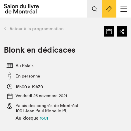
L'événement
Nos activités
retour
Retour à la programmation
Préparer sa visite au Salon
Liens pratiques
Blonk en dédicaces
Préparer sa visite
Au Palais
Actualités
En personne
Salon au Palais
SLM PRO
18h00 à 19h30
Salon dans la ville et en ligne
Vendredi 26 novembre 2021
Palais des congrès de Montréal
Projets partenaires
Espace exposant⋅e⋅s
1001 Jean Paul Riopelle Pl,
Au kiosque
1601
Espace enseignant·e·s