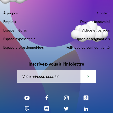
À propos
Contact
Emplois
Devenir bénévole!
Espace médias
Vidéos et balados
Espace exposant·e⋅s
Espace enseignant·e⋅s
Espace professionnel·le⋅s
Politique de confidentialité
Inscrivez-vous à l'infolettre