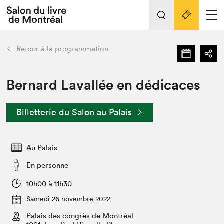
L'événement
Nos activités
retour
Retour à la programmation
Préparer sa visite au Salon
Liens pratiques
Bernard Lavallée en dédicaces
Préparer sa visite
Billetterie du Salon au Palais
Actualités
Salon au Palais
Au Palais
SLM PRO
Salon dans la ville et en ligne
En personne
Projets partenaires
10h00 à 11h30
Espace exposant⋅e⋅s
Samedi 26 novembre 2022
Espace enseignant·e·s
Palais des congrès de Montréal