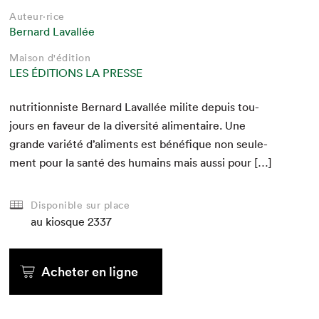
Auteur·rice
Bernard Lavallée
Maison d'édition
LES ÉDITIONS LA PRESSE
nutri­tion­niste Bernard Laval­lée milite depuis tou­
jours en faveur de la diver­sité ali­men­taire. Une
grande var­iété d’aliments est béné­fique non seule­
ment pour la san­té des humains mais aus­si pour […]
Disponible sur place
au kiosque
2337
Acheter en ligne