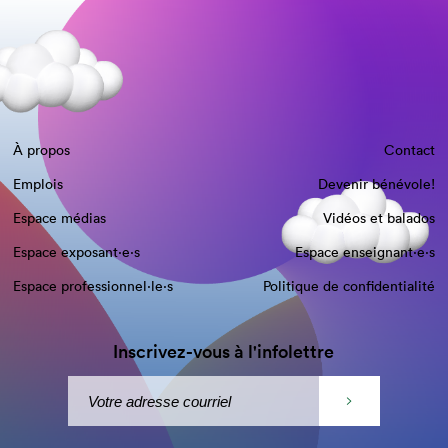
À propos
Contact
Emplois
Devenir bénévole!
Espace médias
Vidéos et balados
Espace exposant·e⋅s
Espace enseignant·e⋅s
Espace professionnel·le⋅s
Politique de confidentialité
Inscrivez-vous à l'infolettre