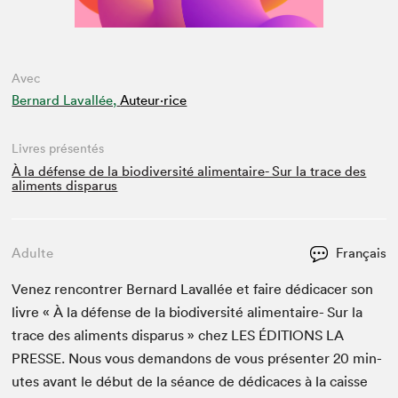
Avec
Bernard Lavallée,
Auteur·rice
Livres présentés
À la défense de la biodiversité alimentaire- Sur la trace des
aliments disparus
Adulte
Français
Venez ren­con­tr­er Bernard Laval­lée et faire dédi­cac­er son
livre « À la défense de la bio­di­ver­sité ali­men­taire- Sur la
trace des ali­ments dis­parus » chez
LES
ÉDI­TIONS
LA
PRESSE
. Nous vous deman­dons de vous présen­ter
20
min­
utes avant le début de la séance de dédi­caces à la caisse