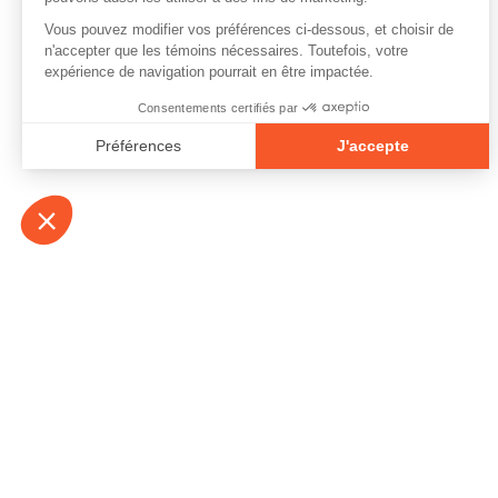
À propos
Contact
Emplois
Devenir bénévo
Espace médias
Vidéos et balad