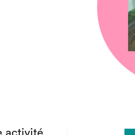
chez-vous?
 activité