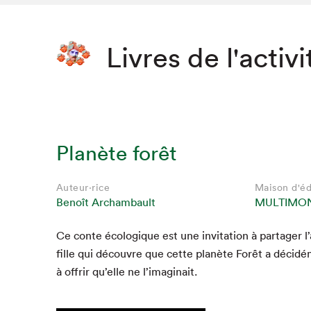
Livres de l'activi
Planète forêt
Auteur·rice
Maison d'éd
Benoît Archambault
MULTIMO
Ce con­te écologique est une invi­ta­tion à partager 
fille qui décou­vre que cette planète Forêt a décidé
à offrir qu’elle ne l’imaginait.