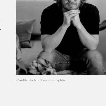
À propos du Salon
Liste des exposant·e·s
Liste des auteur·rice·s
s
Crédits Photo - Stephotographie