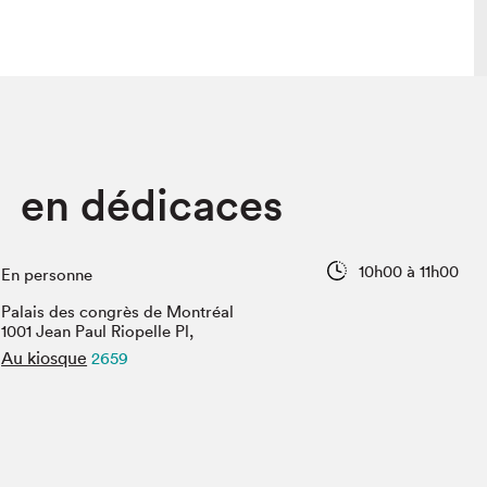
lais
Salon dans la ville et en ligne
 en dédicaces
tion
Programmation dans la ville
colaires Hydro-Québec
Programmation en ligne
Vidéos et balados
10h00 à 11h00
En personne
xposant·e·s
Palais des congrès de Montréal
teur·rice·s
1001 Jean Paul Riopelle Pl,
Au kiosque
2659