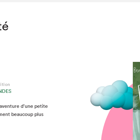
té
ition
NDES
l’aventure d’une petite
­ment beau­coup plus