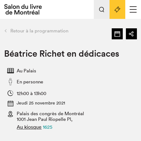
L'événement
Nos activités
retour
Retour à la programmation
Préparer sa visite au Salon
Liens pratiques
Béatrice Richet en dédicaces
Préparer sa visite
Au Palais
Actualités
En personne
Salon au Palais
SLM PRO
12h00 à 13h00
Salon dans la ville et en ligne
Jeudi 25 novembre 2021
Palais des congrès de Montréal
Projets partenaires
Espace exposant⋅e⋅s
1001 Jean Paul Riopelle Pl,
Au kiosque
1625
Espace enseignant·e·s