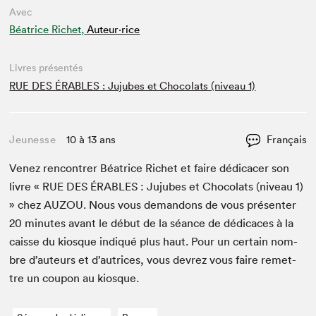
Avec
Béatrice Richet,
Auteur·rice
Livres présentés
RUE DES ÉRABLES : Jujubes et Chocolats (niveau 1)
Jeunesse
10 à 13 ans
Français
Venez ren­con­tr­er Béa­trice Richet et faire dédi­cac­er son
livre «
RUE
DES
ÉRABLES
: Jujubes et Choco­lats (niveau
1
)
» chez
AUZOU
. Nous vous deman­dons de vous présen­ter
20
min­utes avant le début de la séance de dédi­caces à la
caisse du kiosque indiqué plus haut. Pour un cer­tain nom­
bre d’auteurs et d’autrices, vous devrez vous faire remet­
tre un coupon au kiosque.