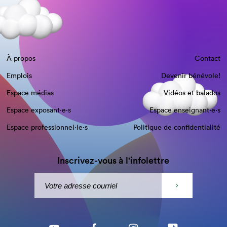
À propos
Contact
Emplois
Devenir bénévole!
Espace médias
Vidéos et balados
Espace exposant·e⋅s
Espace enseignant·e⋅s
Espace professionnel·le⋅s
Politique de confidentialité
Inscrivez-vous à l'infolettre