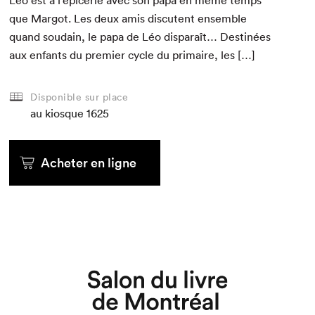
Léo est à l’épicerie avec son papa en même temps
que Mar­got. Les deux amis dis­cu­tent ensem­ble
quand soudain, le papa de Léo dis­paraît… Des­tinées
aux enfants du pre­mier cycle du pri­maire, les […]
Disponible sur place
au kiosque
1625
Acheter en ligne
Que cherchez-vous?