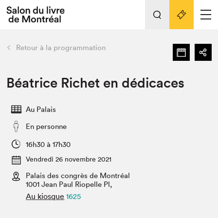
L'événement
Nos activités
retour
Retour à la programmation
Préparer sa visite au Salon
Liens pratiques
Béatrice Richet en dédicaces
Préparer sa visite
Au Palais
Actualités
En personne
Salon au Palais
SLM PRO
16h30 à 17h30
Salon dans la ville et en ligne
Vendredi 26 novembre 2021
Palais des congrès de Montréal
Projets partenaires
Espace exposant⋅e⋅s
1001 Jean Paul Riopelle Pl,
Au kiosque
1625
Espace enseignant·e·s