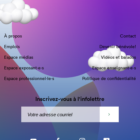
À propos
Contact
Emplois
Devenir bénévole!
Espace médias
Vidéos et balados
Espace exposant·e⋅s
Espace enseignant·e⋅s
Espace professionnel·le⋅s
Politique de confidentialité
Inscrivez-vous à l'infolettre