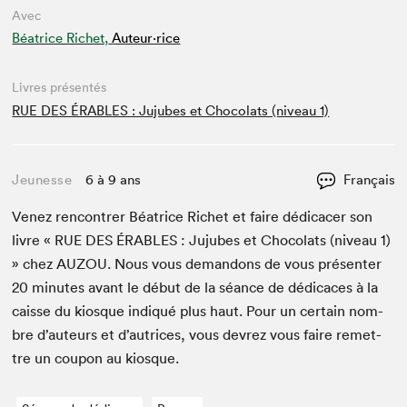
Avec
Béatrice Richet,
Auteur·rice
Livres présentés
RUE DES ÉRABLES : Jujubes et Chocolats (niveau 1)
Jeunesse
6 à 9 ans
Français
Venez ren­con­tr­er Béa­trice Richet et faire dédi­cac­er son
livre «
RUE
DES
ÉRABLES
: Jujubes et Choco­lats (niveau
1
)
» chez
AUZOU
. Nous vous deman­dons de vous présen­ter
20
min­utes avant le début de la séance de dédi­caces à la
caisse du kiosque indiqué plus haut. Pour un cer­tain nom­
bre d’auteurs et d’autrices, vous devrez vous faire remet­
tre un coupon au kiosque.