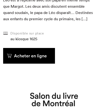
Léo est à l’épicerie avec son papa en même temps
que Mar­got. Les deux amis dis­cu­tent ensem­ble
quand soudain, le papa de Léo dis­paraît… Des­tinées
aux enfants du pre­mier cycle du pri­maire, les […]
Disponible sur place
au kiosque
1625
Acheter en ligne
Que cherchez-vous?