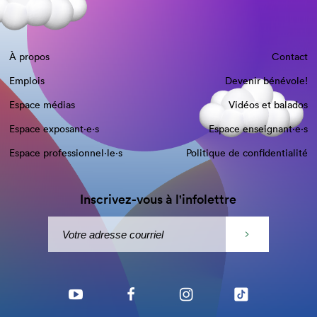
À propos
Contact
Emplois
Devenir bénévole!
Espace médias
Vidéos et balados
Espace exposant·e⋅s
Espace enseignant·e⋅s
Espace professionnel·le⋅s
Politique de confidentialité
Inscrivez-vous à l'infolettre