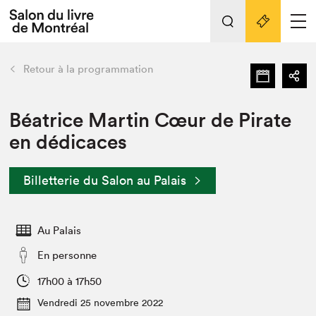
L'événement
Nos activités
retour
Retour à la programmation
Préparer sa visite au Salon
Liens pratiques
Béatrice Martin Cœur de Pirate
en dédicaces
Préparer sa visite
Actualités
Billetterie du Salon au Palais
Salon au Palais
SLM PRO
Salon dans la ville et en ligne
Au Palais
Projets partenaires
En personne
Espace exposant⋅e⋅s
17h00 à 17h50
Espace enseignant·e·s
Vendredi 25 novembre 2022