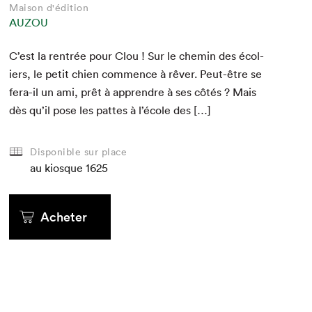
Maison d'édition
AUZOU
C’est la ren­trée pour Clou ! Sur le chemin des écol­
iers, le petit chien com­mence à rêver. Peut-être se
fera-il un ami, prêt à appren­dre à ses côtés ? Mais
dès qu’il pose les pattes à l’école des […]
Disponible sur place
au kiosque
1625
Acheter