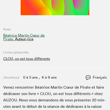
Avec
Béatrice Martin Cœur de
Pirate,
Auteur·rice
Livres présentés
CLOU, on est tous différents
Jeunesse
0 à 5 ans , 6 à 9 ans
Français
Venez ren­con­tr­er Béa­trice Mar­tin Cœur de Pirate et faire
dédi­cac­er son livre «
CLOU
, on est tous dif­férents » chez
AUZOU
. Nous vous deman­dons de vous présen­ter
20
min­
utes avant le début de la séance de dédi­caces à la caisse