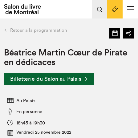
L'événement
Nos activités
retour
Retour à la programmation
Préparer sa visite au Salon
Liens pratiques
Béatrice Martin Cœur de Pirate
en dédicaces
Préparer sa visite
Actualités
Billetterie du Salon au Palais
Salon au Palais
SLM PRO
Salon dans la ville et en ligne
Au Palais
Projets partenaires
En personne
Espace exposant⋅e⋅s
18h45 à 19h30
Espace enseignant·e·s
Vendredi 25 novembre 2022