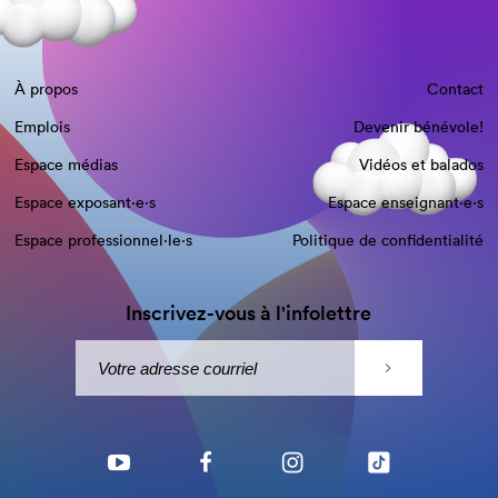
À propos
Contact
Emplois
Devenir bénévole!
Espace médias
Vidéos et balados
Espace exposant·e⋅s
Espace enseignant·e⋅s
Espace professionnel·le⋅s
Politique de confidentialité
Inscrivez-vous à l'infolettre