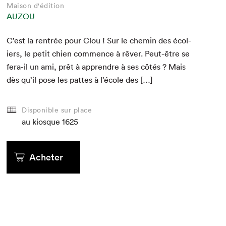
Maison d'édition
AUZOU
C’est la ren­trée pour Clou ! Sur le chemin des écol­
iers, le petit chien com­mence à rêver. Peut-être se
fera-il un ami, prêt à appren­dre à ses côtés ? Mais
dès qu’il pose les pattes à l’école des […]
Disponible sur place
au kiosque
1625
Acheter