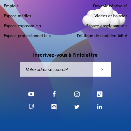
Emplois
Devenir bénévole!
Espace médias
Vidéos et balados
Espace exposant·e⋅s
Espace enseignant·e⋅s
Espace professionnel·le⋅s
Politique de confidentialité
Inscrivez-vous à l'infolettre