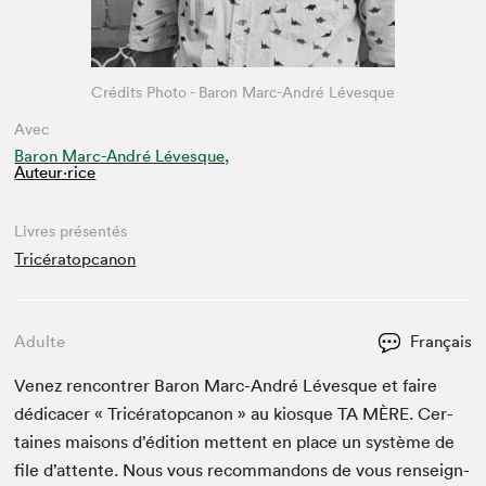
Crédits Photo - Baron Marc-André Lévesque
Avec
Baron Marc-André Lévesque,
Auteur·rice
Livres présentés
Tricératopcanon
Adulte
Français
Venez ren­con­tr­er Baron Marc-André Lévesque et faire
dédi­cac­er « Tricératop­canon » au kiosque
TA
MÈRE
. Cer­
taines maisons d’édi­tion met­tent en place un sys­tème de
file d’at­tente. Nous vous recom­man­dons de vous ren­seign­