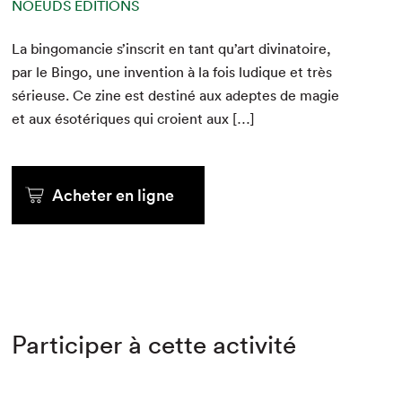
NOEUDS ÉDITIONS
La bin­go­man­cie s’in­scrit en tant qu’art div­ina­toire,
par le Bin­go, une inven­tion à la fois ludique et très
sérieuse. Ce zine est des­tiné aux adeptes de magie
et aux ésotériques qui croient aux […]
Acheter en ligne
Participer à cette activité