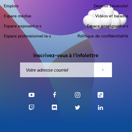
Emplois
Devenir bénévole!
Espace médias
Vidéos et balados
Espace exposant·e⋅s
Espace enseignant·e⋅s
Espace professionnel·le⋅s
Politique de confidentialité
Inscrivez-vous à l'infolettre