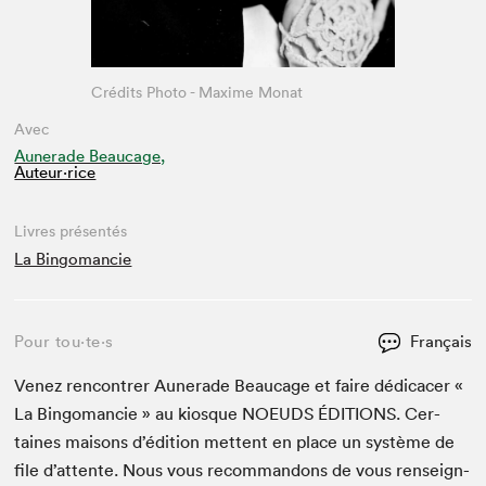
Crédits Photo - Maxime Monat
Avec
Aunerade Beaucage,
Auteur·rice
Livres présentés
La Bingomancie
Pour tou⋅te⋅s
Français
Venez ren­con­tr­er Auner­ade Beaucage et faire dédi­cac­er «
La Bin­go­man­cie » au kiosque
NOEUDS
ÉDI­TIONS
. Cer­
taines maisons d’édi­tion met­tent en place un sys­tème de
file d’at­tente. Nous vous recom­man­dons de vous ren­seign­