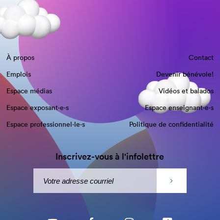
À propos
Contact
Emplois
Devenir bénévole!
Espace médias
Vidéos et balados
Espace exposant·e⋅s
Espace enseignant·e⋅s
Espace professionnel·le⋅s
Politique de confidentialité
Inscrivez-vous à l'infolettre