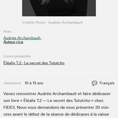
Crédits Photo - Audrée Archambault
Avec
Audrée Archambault,
Auteur·rice
Livres présentés
Éléalix T.2 - Le secret des Tututcho
Jeunesse
10 à 13 ans
Français
Venez ren­con­tr­er Audrée Archam­bault et faire dédi­cac­er
son livre « Éléal­ix T.
2
— Le secret des Tututcho » chez
FIDES
. Nous vous deman­dons de vous présen­ter
20
min­
utes avant le début de la séance de dédi­caces à la caisse