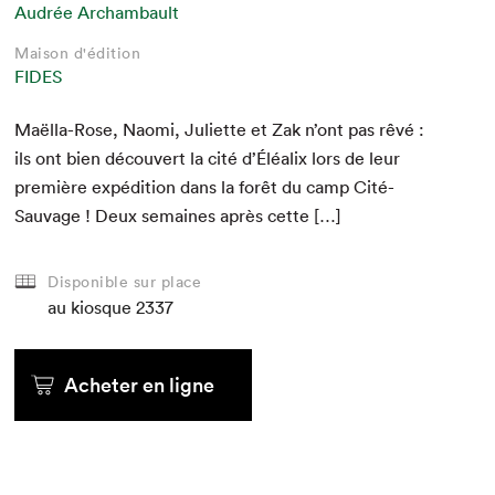
Audrée Archambault
Maison d'édition
FIDES
Maël­la-Rose, Nao­mi, Juli­ette et Zak n’ont pas rêvé :
ils ont bien décou­vert la cité d’Éléalix lors de leur
pre­mière expédi­tion dans la forêt du camp Cité-
Sauvage ! Deux semaines après cette […]
Disponible sur place
au kiosque
2337
Acheter en ligne