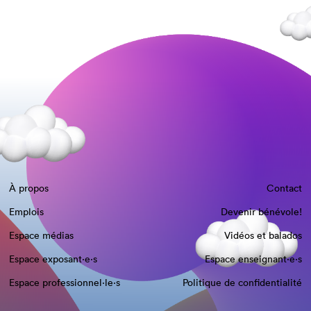
À propos
Contact
Emplois
Devenir bénévole!
Espace médias
Vidéos et balados
Espace exposant·e⋅s
Espace enseignant·e⋅s
Espace professionnel·le⋅s
Politique de confidentialité