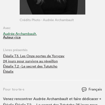
Crédits Photo - Audrée Archambault
Avec
Audrée Archambault,
Auteur·rice
Livres présentés
Éléalix T3. Les Onze portes de Yoryzav
24 jours pour survivre au réveillon
Éléalix T.2 - Le secret des Tututcho
Éléalix
Pour tou⋅te⋅s
Français
Venez ren­con­tr­er Audrée Archam­bault et faire dédi­cac­er «
Éléalix,Éléalix T.
2
— Le secret des Tututcho,
24
jours pour