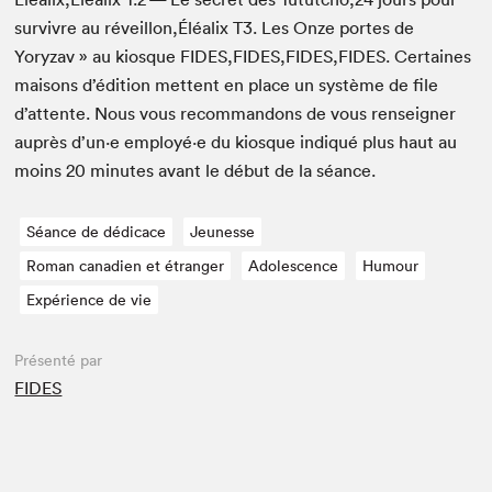
sur­vivre au réveillon,Éléalix
T
3
. Les Onze portes de
Yoryzav » au kiosque
FIDES
,
FIDES
,
FIDES
,
FIDES
. Cer­taines
maisons d’édi­tion met­tent en place un sys­tème de file
d’at­tente. Nous vous recom­man­dons de vous ren­seign­er
auprès d’un·e employé·e du kiosque indiqué plus haut au
moins
20
min­utes avant le début de la séance.
Séance de dédicace
Jeunesse
Roman canadien et étranger
Adolescence
Humour
Expérience de vie
Présenté par
FIDES