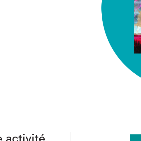
chez-vous?
 activité