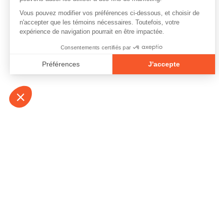
À propos
Contact
Emplois
Devenir bénévo
Espace médias
Vidéos et balad