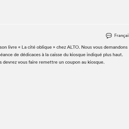
Espace ado | Lis-moi MTL
Espace des tout-petits
Espace Radio-Canada
La cabane à culture
Françai
La Maison des libraires
Le Salon dans ta classe
r son livre « La cité oblique » chez
ALTO
. Nous vous deman­dons
séance de dédi­caces à la caisse du kiosque indiqué plus haut.
Liseur Public
us devrez vous faire remet­tre un coupon au kiosque.
Matinées scolaires Hydro-Québec
Narra
Vitrine du Festival littéraire international Metropolis
bleu au SLM