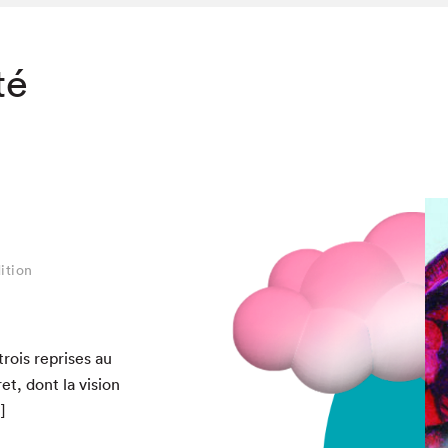
té
ition
rois repris­es au
cret, dont la vision
]