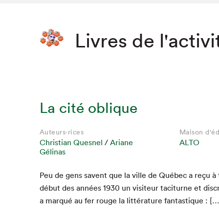
Livres de l'activi
La cité oblique
Auteurs·rices
Maison d'éd
Christian Quesnel
/
Ariane
ALTO
Gélinas
Peu de gens savent que la ville de Québec a reçu à t
début des années
1930
un vis­i­teur tac­i­turne et dis­
a mar­qué au fer rouge la lit­téra­ture fantastique : […