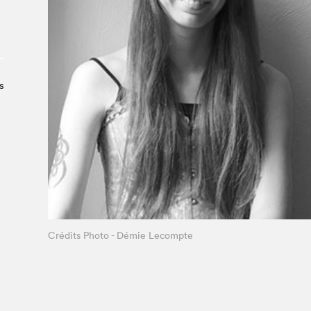
À propos du Salon
Liste des exposant·e·s
Liste des auteur·rice·s
s
Crédits Photo - Démie Lecompte