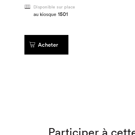
Disponible sur place
Que cher
1501
au kiosque
Acheter
Participer à cette