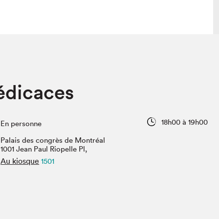
lais
Salon dans la ville et en ligne
édicaces
tion
Programmation dans la ville
colaires Hydro-Québec
Programmation en ligne
Vidéos et balados
18h00 à 19h00
En personne
xposant·e·s
Palais des congrès de Montréal
teur·rice·s
1001 Jean Paul Riopelle Pl,
Au kiosque
1501