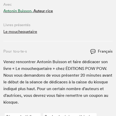
Avec
Antonin Buisson,
Auteur·rice
Livres présentés
Le mouchequetaire
Pour tou⋅te⋅s
Français
Venez ren­con­tr­er Antonin Buis­son et faire dédi­cac­er son
livre « Le mouche­que­taire » chez
ÉDI­TIONS
POW
POW
.
Nous vous deman­dons de vous présen­ter
20
min­utes avant
le début de la séance de dédi­caces à la caisse du kiosque
indiqué plus haut. Pour un cer­tain nom­bre d’auteurs et
d’autrices, vous devrez vous faire remet­tre un coupon au
kiosque.