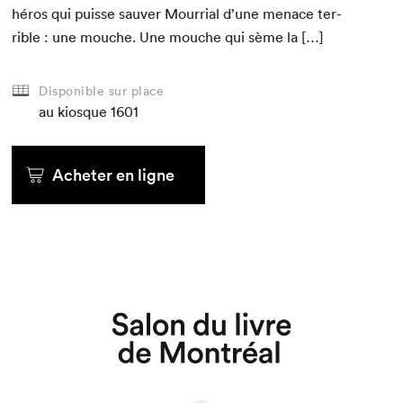
héros qui puisse sauver Mour­ri­al d’une men­ace ter­
ri­ble : une mouche. Une mouche qui sème la […]
Disponible sur place
au kiosque
1601
Acheter en ligne
Que cherchez-vous?