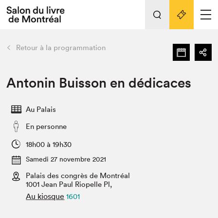
L'événement
Nos activités
retour
Retour à la programmation
Préparer sa visite au Salon
Liens pratiques
Antonin Buisson en dédicaces
Préparer sa visite
Au Palais
Actualités
En personne
Salon au Palais
SLM PRO
18h00 à 19h30
Salon dans la ville et en ligne
Samedi 27 novembre 2021
Palais des congrès de Montréal
Projets partenaires
Espace exposant⋅e⋅s
1001 Jean Paul Riopelle Pl,
Au kiosque
1601
Espace enseignant·e·s