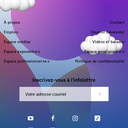
À propos
Contact
Emplois
Devenir bénévole!
Espace médias
Vidéos et balados
Espace exposant·e⋅s
Espace enseignant·e⋅s
Espace professionnel·le⋅s
Politique de confidentialité
Inscrivez-vous à l'infolettre