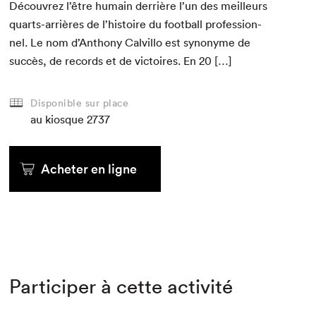
Décou­vrez l’être humain der­rière l’un des meilleurs
quarts-arrières de l’histoire du foot­ball pro­fes­sion­
nel. Le nom d’Anthony Calvil­lo est syn­onyme de
suc­cès, de records et de vic­toires. En
20
[…]
Disponible sur place
au kiosque
2737
Acheter en ligne
Participer à cette activité