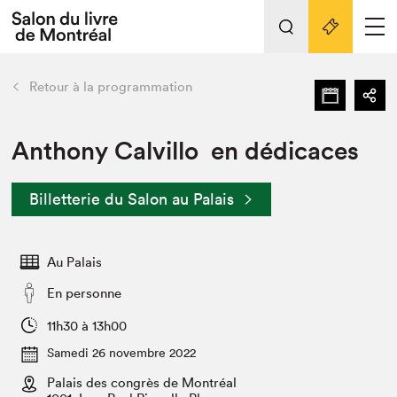
L'événement
Nos activités
retour
Retour à la programmation
Préparer sa visite au Salon
Liens pratiques
Anthony Calvillo en dédicaces
Préparer sa visite
Billetterie du Salon au Palais
Actualités
Salon au Palais
Au Palais
SLM PRO
Salon dans la ville et en ligne
En personne
Projets partenaires
11h30 à 13h00
Espace exposant⋅e⋅s
Samedi 26 novembre 2022
Espace enseignant·e·s
Palais des congrès de Montréal