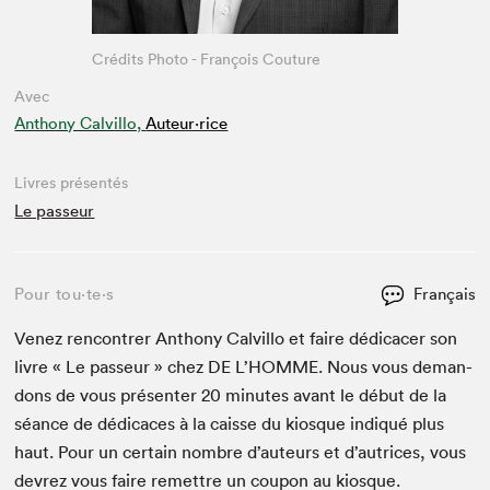
Crédits Photo - François Couture
Avec
Anthony Calvillo,
Auteur·rice
Livres présentés
Le passeur
Pour tou⋅te⋅s
Français
Venez ren­con­tr­er Antho­ny Calvil­lo et faire dédi­cac­er son
livre « Le passeur » chez
DE
L’HOMME. Nous vous deman­
dons de vous présen­ter
20
min­utes avant le début de la
séance de dédi­caces à la caisse du kiosque indiqué plus
haut. Pour un cer­tain nom­bre d’auteurs et d’autrices, vous
devrez vous faire remet­tre un coupon au kiosque.