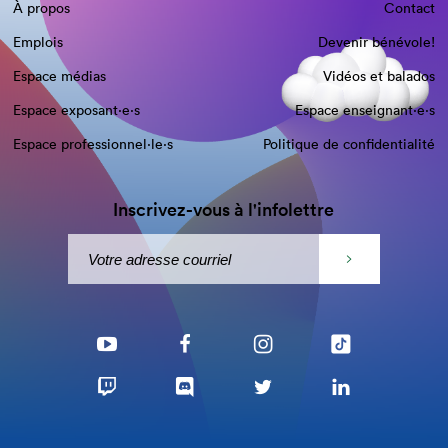
À propos
Contact
Emplois
Devenir bénévole!
Espace médias
Vidéos et balados
Espace exposant·e⋅s
Espace enseignant·e⋅s
Espace professionnel·le⋅s
Politique de confidentialité
Inscrivez-vous à l'infolettre