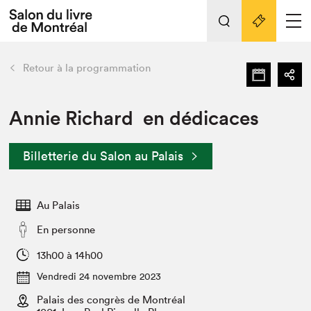
L'événement
Nos activités
retour
Retour à la programmation
Préparer sa visite au Salon
Liens pratiques
Annie Richard en dédicaces
Préparer sa visite
Billetterie du Salon au Palais
Actualités
Salon au Palais
Au Palais
SLM PRO
Salon dans la ville et en ligne
En personne
Projets partenaires
13h00 à 14h00
Espace exposant⋅e⋅s
Vendredi 24 novembre 2023
Espace enseignant·e·s
Palais des congrès de Montréal