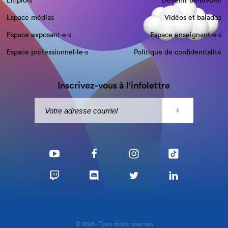
Emplois
Devenir bénévole!
Espace médias
Vidéos et balados
Espace exposant·e⋅s
Espace enseignant·e⋅s
Espace professionnel·le⋅s
Politique de confidentialité
Inscrivez-vous à l'infolettre
© 2026 - Tous droits réservés