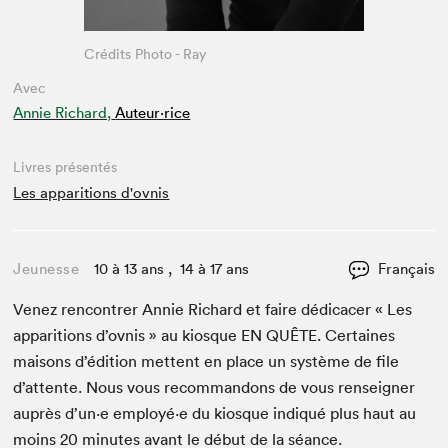
Crédits Photo - Ray
Avec
Annie Richard,
Auteur·rice
Livres présentés
Les apparitions d'ovnis
Jeunesse
10 à 13 ans , 14 à 17 ans
Français
Venez ren­con­tr­er Annie Richard et faire dédi­cac­er « Les
appari­tions d’ov­nis » au kiosque
EN
QUÊTE
. Cer­taines
maisons d’édi­tion met­tent en place un sys­tème de file
d’at­tente. Nous vous recom­man­dons de vous ren­seign­er
auprès d’un·e employé·e du kiosque indiqué plus haut au
moins
20
min­utes avant le début de la séance.