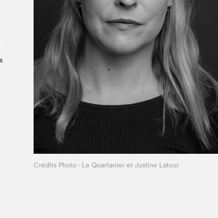
À propos du Salon
Liste des exposant·e·s
Liste des auteur·rice·s
s
Crédits Photo - Le Quartanier et Justine Latour