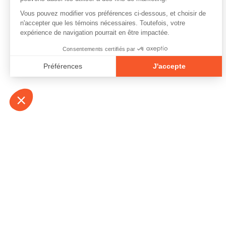
À propos
Contact
Emplois
Devenir bénévo
Espace médias
Vidéos et balad