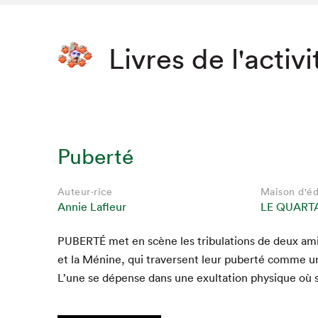
Livres de l'activi
Puberté
Auteur·rice
Maison d'éd
Annie Lafleur
LE QUART
PUBERTÉ
met en scène les tribu­la­tions de deux am
et la Ménine, qui tra­versent leur puberté comme u
L’une se dépense dans une exul­ta­tion physique où 