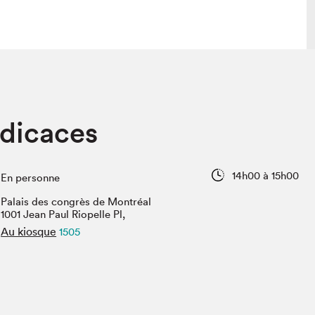
lais
Salon dans la ville et en ligne
édicaces
tion
Programmation dans la ville
colaires Hydro-Québec
Programmation en ligne
Vidéos et balados
14h00 à 15h00
En personne
xposant·e·s
Palais des congrès de Montréal
teur·rice·s
1001 Jean Paul Riopelle Pl,
Au kiosque
1505