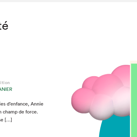
té
ition
ANIER
ies d’enfance, Annie
n champ de force.
se […]