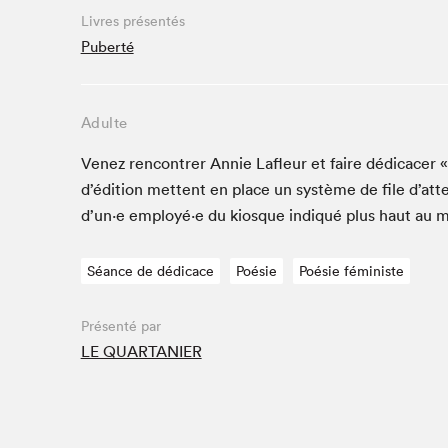
Café La Presse
Livres présentés
Espace Côte-des-Neiges
Puberté
Espace jeunesse présenté par Desjardins
Espace Zines
Adulte
La lecture en cadeau
Le grand jeu de lecture à voix haute du Salon du livre
Venez ren­con­tr­er Annie Lafleur et faire dédi­cac­e
de Montréal
d’édi­tion met­tent en place un sys­tème de file d’at
Lettres québécoises au Salon
d’un·e employé·e du kiosque indiqué plus haut au 
Louisiane enracinée et branchée
Mur des illustrateur·rice·s
Séance de dédicace
Poésie
Poésie féministe
SLM PRO
Zone Manga
Présenté par
LE QUARTANIER