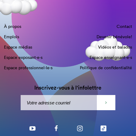
À propos
Contact
Emplois
Devenir bénévole!
Espace médias
Vidéos et balados
Espace exposant·e⋅s
Espace enseignant·e⋅s
Espace professionnel·le⋅s
Politique de confidentialité
Inscrivez-vous à l'infolettre