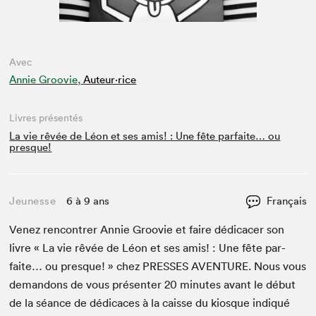
Avec
Annie Groovie,
Auteur·rice
Livres présentés
La vie rêvée de Léon et ses amis! : Une fête parfaite… ou
presque!
Jeunesse
6 à 9 ans
Français
Venez ren­con­tr­er Annie Groovie et faire dédi­cac­er son
livre « La vie rêvée de Léon et ses amis! : Une fête par­
faite… ou presque! » chez
PRESS­ES
AVEN­TURE
. Nous vous
deman­dons de vous présen­ter
20
min­utes avant le début
de la séance de dédi­caces à la caisse du kiosque indiqué