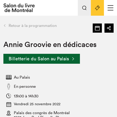
L'événement
Nos activités
retour
Retour à la programmation
Préparer sa visite au Salon
Liens pratiques
Annie Groovie en dédicaces
Préparer sa visite
Billetterie du Salon au Palais
Actualités
Salon au Palais
Au Palais
SLM PRO
Salon dans la ville et en ligne
En personne
Projets partenaires
13h00 à 14h30
Espace exposant⋅e⋅s
Vendredi 25 novembre 2022
Espace enseignant·e·s
Palais des congrès de Montréal