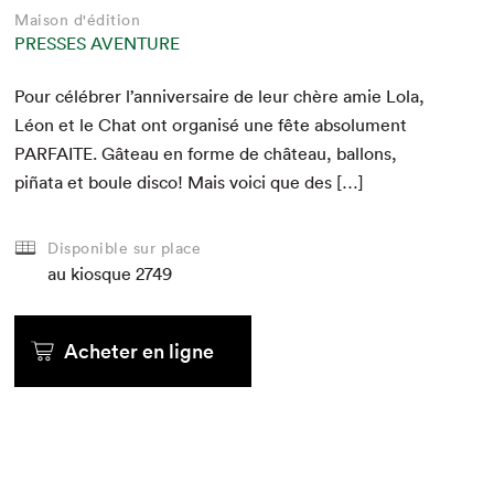
Maison d'édition
PRESSES AVENTURE
Pour célébr­er l’anniversaire de leur chère amie Lola,
Léon et le Chat ont organ­isé une fête absol­u­ment
PAR­FAITE
. Gâteau en forme de château, bal­lons,
piña­ta et boule dis­co! Mais voici que des […]
Disponible sur place
au kiosque
2749
Acheter en ligne