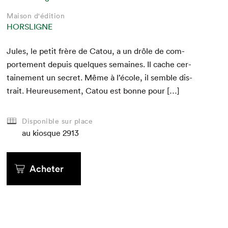
Maison d'édition
Maison d'édition
Maison d'édition
Maison d'édition
Maison d'édition
Maison d'édition
Maison d'édition
Maison d'édition
Maison d'édition
HORSLIGNE
HORSLIGNE
HORSLIGNE
HORSLIGNE
HORSLIGNE
HORSLIGNE
HORSLIGNE
HORSLIGNE
HORSLIGNE
Jules, le petit frère de Catou, a un drôle de com­
porte­ment depuis quelques semaines. Il cache cer­
taine­ment un secret. Même à l’école, il sem­ble dis­
trait. Heureuse­ment, Catou est bonne pour […]
Disponible sur place
au kiosque
au kiosque
au kiosque
au kiosque
au kiosque
au kiosque
2913
au kiosque
au kiosque
au kiosque
Acheter
Acheter
Acheter
Acheter
Acheter
Acheter
Acheter
Acheter
Acheter