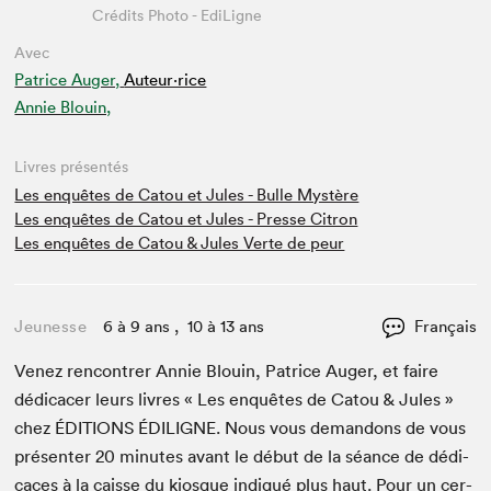
Crédits Photo - EdiLigne
Avec
Patrice Auger,
Auteur·rice
Annie Blouin,
Livres présentés
Les enquêtes de Catou et Jules - Bulle Mystère
Les enquêtes de Catou et Jules - Presse Citron
Les enquêtes de Catou & Jules Verte de peur
Jeunesse
6 à 9 ans , 10 à 13 ans
Français
Venez ren­con­tr­er Annie Blouin, Patrice Auger, et faire
dédi­cac­er leurs livres « Les enquêtes de Catou
&
Jules »
chez
ÉDI­TIONS
ÉDILIGNE
. Nous vous deman­dons de vous
présen­ter
20
min­utes avant le début de la séance de dédi­
caces à la caisse du kiosque indiqué plus haut. Pour un cer­