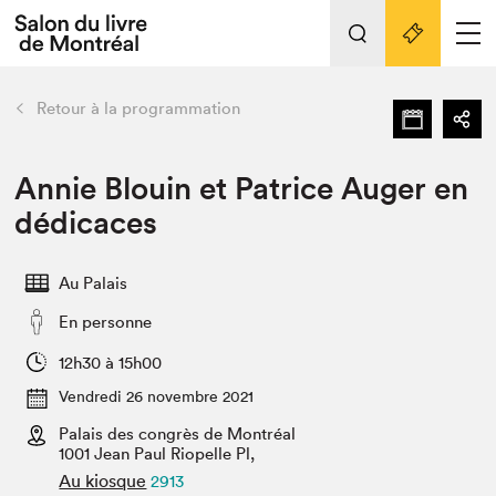
L'événement
Nos activités
retour
Retour à la programmation
Préparer sa visite au Salon
Liens pratiques
Annie Blouin et Patrice Auger en
dédicaces
Préparer sa visite
Actualités
Au Palais
Salon au Palais
En personne
SLM PRO
Salon dans la ville et en ligne
12h30 à 15h00
Vendredi 26 novembre 2021
Projets partenaires
Espace exposant⋅e⋅s
Palais des congrès de Montréal
1001 Jean Paul Riopelle Pl,
Espace enseignant·e·s
Au kiosque
2913