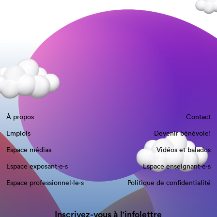
À propos
Contact
Emplois
Devenir bénévole!
Espace médias
Vidéos et balados
Espace exposant·e⋅s
Espace enseignant·e⋅s
Espace professionnel·le⋅s
Politique de confidentialité
Inscrivez-vous à l'infolettre