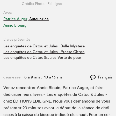
Crédits Photo - EdiLigne
Avec
Patrice Auger,
Auteur·rice
Annie Blouin,
Livres présentés
Les enquêtes de Catou et Jules - Bulle Mystère
Les enquêtes de Catou et Jules - Presse Citron
Les enquêtes de Catou & Jules Verte de peur
Jeunesse
6 à 9 ans , 10 à 13 ans
Français
Venez ren­con­tr­er Annie Blouin, Patrice Auger, et faire
dédi­cac­er leurs livres « Les enquêtes de Catou
&
Jules »
chez
ÉDI­TIONS
ÉDILIGNE
. Nous vous deman­dons de vous
présen­ter
20
min­utes avant le début de la séance de dédi­
caces à la caisse du kiosque indiqué plus haut. Pour un cer­