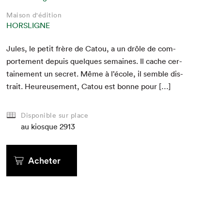
Maison d'édition
Maison d'édition
Maison d'édition
Maison d'édition
Maison d'édition
Maison d'édition
Maison d'édition
Maison d'édition
Maison d'édition
HORSLIGNE
HORSLIGNE
HORSLIGNE
HORSLIGNE
HORSLIGNE
HORSLIGNE
HORSLIGNE
HORSLIGNE
HORSLIGNE
Jules, le petit frère de Catou, a un drôle de com­
porte­ment depuis quelques semaines. Il cache cer­
taine­ment un secret. Même à l’école, il sem­ble dis­
trait. Heureuse­ment, Catou est bonne pour […]
Disponible sur place
au kiosque
au kiosque
au kiosque
au kiosque
au kiosque
au kiosque
2913
au kiosque
au kiosque
au kiosque
Acheter
Acheter
Acheter
Acheter
Acheter
Acheter
Acheter
Acheter
Acheter