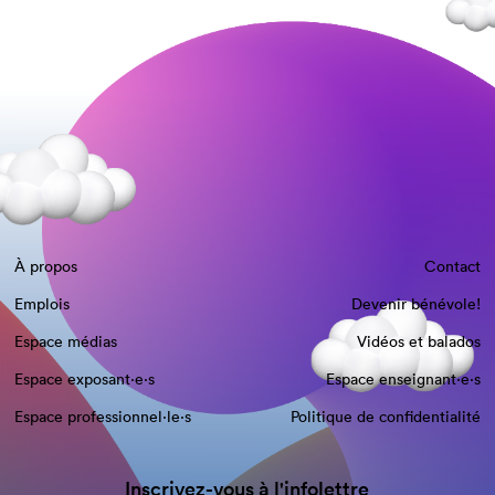
À propos
Contact
Emplois
Devenir bénévole!
Espace médias
Vidéos et balados
Espace exposant·e⋅s
Espace enseignant·e⋅s
Espace professionnel·le⋅s
Politique de confidentialité
Inscrivez-vous à l'infolettre