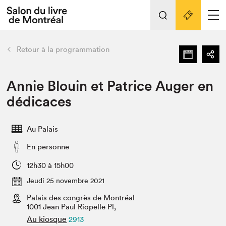
L'événement
Nos activités
retour
Retour à la programmation
Préparer sa visite au Salon
Liens pratiques
Annie Blouin et Patrice Auger en
dédicaces
Préparer sa visite
Actualités
Au Palais
Salon au Palais
En personne
SLM PRO
Salon dans la ville et en ligne
12h30 à 15h00
Jeudi 25 novembre 2021
Projets partenaires
Espace exposant⋅e⋅s
Palais des congrès de Montréal
1001 Jean Paul Riopelle Pl,
Espace enseignant·e·s
Au kiosque
2913