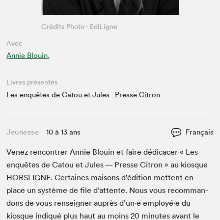
Crédits Photo - EdiLigne
Avec
Annie Blouin,
Livres présentés
Les enquêtes de Catou et Jules - Presse Citron
Jeunesse
10 à 13 ans
Français
Venez ren­con­tr­er Annie Blouin et faire dédi­cac­er « Les
enquêtes de Catou et Jules — Presse Cit­ron » au kiosque
HORSLIGNE
. Cer­taines maisons d’édi­tion met­tent en
place un sys­tème de file d’at­tente. Nous vous recom­man­
dons de vous ren­seign­er auprès d’un·e employé·e du
kiosque indiqué plus haut au moins
20
min­utes avant le