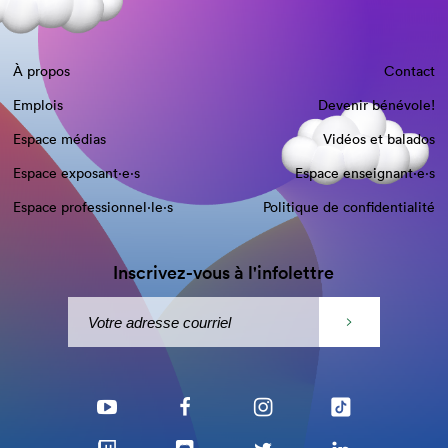
À propos
Contact
Emplois
Devenir bénévole!
Espace médias
Vidéos et balados
Espace exposant·e⋅s
Espace enseignant·e⋅s
Espace professionnel·le⋅s
Politique de confidentialité
Inscrivez-vous à l'infolettre