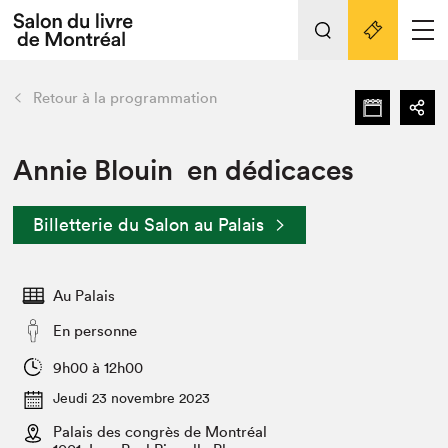
L'événement
Nos activités
retour
Retour à la programmation
Préparer sa visite au Salon
Liens pratiques
Annie Blouin en dédicaces
Préparer sa visite
Billetterie du Salon au Palais
Actualités
Salon au Palais
Au Palais
SLM PRO
Salon dans la ville et en ligne
En personne
Projets partenaires
9h00 à 12h00
Espace exposant⋅e⋅s
Jeudi 23 novembre 2023
Espace enseignant·e·s
Palais des congrès de Montréal