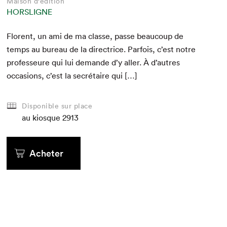
Maison d'édition
HORSLIGNE
Flo­rent, un ami de ma classe, passe beau­coup de
temps au bureau de la direc­trice. Par­fois, c’est notre
pro­fesseure qui lui demande d’y aller. À d’autres
occa­sions, c’est la secré­taire qui […]
Disponible sur place
au kiosque
2913
Acheter