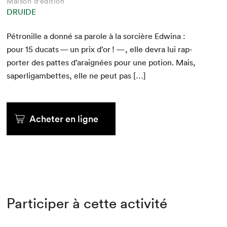
Maison d'édition
DRUIDE
Pétron­ille a don­né sa parole à la sor­cière Edwina :
pour
15
ducats — un prix d’or ! —, elle devra lui rap­
porter des pattes d’araignées pour une potion. Mais,
saperligam­bettes, elle ne peut pas […]
Acheter en ligne
Participer à cette activité