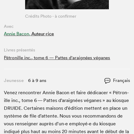
Crédits Photo - à confirmer
Avec
Annie Bacon,
Auteur·rice
Livres présentés
Pétronille inc., tome 6 — Pattes d'araignées véganes
Jeunesse
6 à 9 ans
Français
Venez ren­con­tr­er Annie Bacon et faire dédi­cac­er « Pétron­
ille inc., tome
6
— Pattes d’araignées véganes » au kiosque
DRUIDE
. Cer­taines maisons d’édi­tion met­tent en place un
sys­tème de file d’at­tente. Nous vous recom­man­dons de
vous ren­seign­er auprès d’un·e employé·e du kiosque
indiqué plus haut au moins
20
min­utes avant le début de la