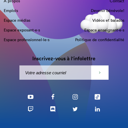
À propos
Contact
Emplois
Devenir bénévole!
Espace médias
Vidéos et balados
Espace exposant·e⋅s
Espace enseignant·e⋅s
Espace professionnel·le⋅s
Politique de confidentialité
Inscrivez-vous à l'infolettre