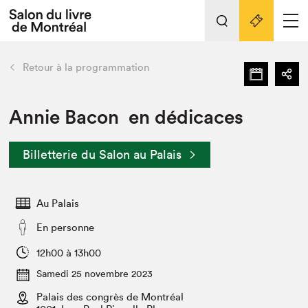
L'événement
Nos activités
retour
Retour à la programmation
Préparer sa visite au Salon
Liens pratiques
Annie Bacon en dédicaces
Préparer sa visite
Billetterie du Salon au Palais
Actualités
Salon au Palais
Au Palais
SLM PRO
Salon dans la ville et en ligne
En personne
Projets partenaires
12h00 à 13h00
Espace exposant⋅e⋅s
Samedi 25 novembre 2023
Espace enseignant·e·s
Palais des congrès de Montréal