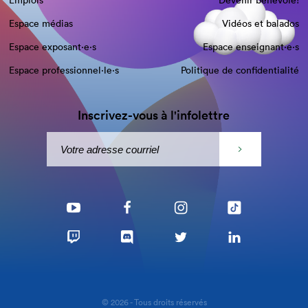
Emplois
Devenir bénévole!
Espace médias
Vidéos et balados
Espace exposant·e⋅s
Espace enseignant·e⋅s
Espace professionnel·le⋅s
Politique de confidentialité
Inscrivez-vous à l'infolettre
© 2026 - Tous droits réservés