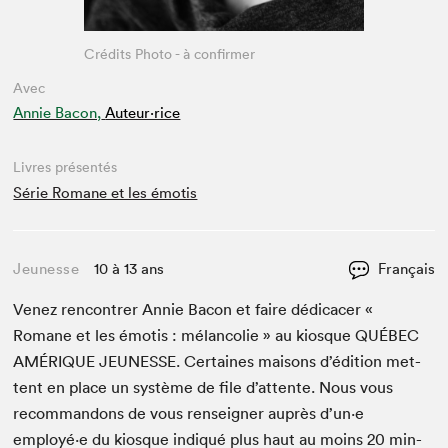
Crédits Photo - à confirmer
Avec
Annie Bacon,
Auteur·rice
Livres présentés
Série Romane et les émotis
Jeunesse
10 à 13 ans
Français
Venez ren­con­tr­er Annie Bacon et faire dédi­cac­er «
Romane et les émo­tis : mélan­col­ie » au kiosque
QUÉBEC
AMÉRIQUE
JEUNESSE
. Cer­taines maisons d’édi­tion met­
tent en place un sys­tème de file d’at­tente. Nous vous
recom­man­dons de vous ren­seign­er auprès d’un·e
employé·e du kiosque indiqué plus haut au moins
20
min­