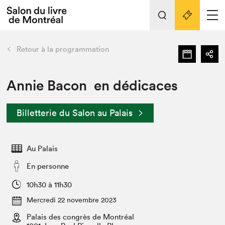
L'événement
Nos activités
retour
Retour à la programmation
Préparer sa visite au Salon
Liens pratiques
Annie Bacon en dédicaces
Préparer sa visite
Billetterie du Salon au Palais
Actualités
Salon au Palais
Au Palais
SLM PRO
Salon dans la ville et en ligne
En personne
Projets partenaires
10h30 à 11h30
Espace exposant⋅e⋅s
Mercredi 22 novembre 2023
Espace enseignant·e·s
Palais des congrès de Montréal