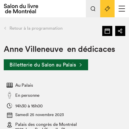
L'événement
Nos activités
retour
Retour à la programmation
Préparer sa visite au Salon
Liens pratiques
Anne Villeneuve en dédicaces
Préparer sa visite
Billetterie du Salon au Palais
Actualités
Salon au Palais
Au Palais
SLM PRO
Salon dans la ville et en ligne
En personne
Projets partenaires
14h30 à 16h00
Espace exposant⋅e⋅s
Samedi 25 novembre 2023
Espace enseignant·e·s
Palais des congrès de Montréal