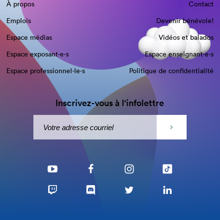
À propos
Contact
Emplois
Devenir bénévole!
Espace médias
Vidéos et balados
Espace exposant·e⋅s
Espace enseignant·e⋅s
Espace professionnel·le⋅s
Politique de confidentialité
Inscrivez-vous à l'infolettre