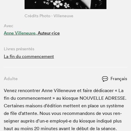
Crédits Photo - Villeneuve
Avec
Anne Villeneuve,
Auteur·rice
Livres présentés
La fin du commencement
Adulte
Français
Venez ren­con­tr­er Anne Vil­leneuve et faire dédi­cac­er « La
fin du com­mence­ment » au kiosque
NOU­VELLE
ADRESSE
.
Cer­taines maisons d’édi­tion met­tent en place un sys­tème
de file d’at­tente. Nous vous recom­man­dons de vous ren­
seign­er auprès d’un·e employé·e du kiosque indiqué plus
haut au moins
20
min­utes avant le début de la séance.