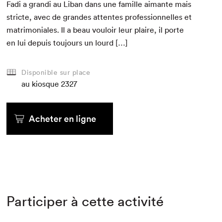
Fadi a gran­di au Liban dans une famille aimante mais
stricte, avec de grandes attentes pro­fes­sion­nelles et
mat­ri­mo­ni­ales. Il a beau vouloir leur plaire, il porte
en lui depuis tou­jours un lourd […]
Disponible sur place
au kiosque
2327
Acheter en ligne
Participer à cette activité