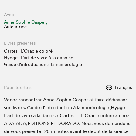
Avec
Anne-Sophie Casper,
Auteur·rice
Livres présentés
Cartes - L’Oracle coloré
Hygge - L’art de vivre à la danoise
Guide d'introduction à la numérologie
Pour tou⋅te⋅s
Français
Venez ren­con­tr­er Anne-Sophie Casper et faire dédi­cac­er
son livre « Guide d’in­tro­duc­tion à la numérologie,Hygge —
L’art de vivre à la danoise,Cartes — L’Oracle col­oré » chez
ADA
,
ADA
,
ÉDITIONS
EL
DORA­DO
. Nous vous deman­dons
de vous présen­ter
20
min­utes avant le début de la séance