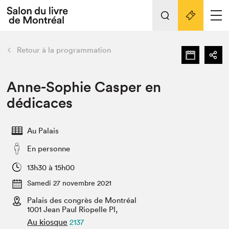
L'événement
Nos activités
retour
Retour à la programmation
Préparer sa visite au Salon
Liens pratiques
Anne-Sophie Casper en
dédicaces
Préparer sa visite
Actualités
Au Palais
Salon au Palais
En personne
SLM PRO
Salon dans la ville et en ligne
13h30 à 15h00
Samedi 27 novembre 2021
Projets partenaires
Espace exposant⋅e⋅s
Palais des congrès de Montréal
1001 Jean Paul Riopelle Pl,
Espace enseignant·e·s
Au kiosque
2137