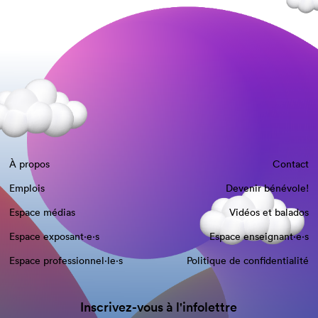
À propos
Contact
Emplois
Devenir bénévole!
Espace médias
Vidéos et balados
Espace exposant·e⋅s
Espace enseignant·e⋅s
Espace professionnel·le⋅s
Politique de confidentialité
Inscrivez-vous à l'infolettre