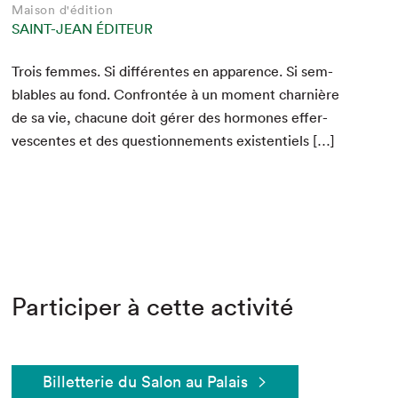
Maison d'édition
SAINT-JEAN ÉDITEUR
Trois femmes. Si dif­férentes en apparence. Si sem­
blables au fond. Con­fron­tée à un moment charnière
de sa vie, cha­cune doit gér­er des hor­mones effer­
ves­centes et des ques­tion­nements existentiels […]
Participer à cette activité
Billetterie du Salon au Palais