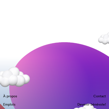
À propos
Contact
Emplois
Devenir bénévole!