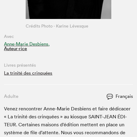
Crédits Photo - Karine Lévesque
Avec
Anne-Marie Desbiens,
Auteur·rice
Livres présentés
La trinité des crinquées
Adulte
Français
Venez ren­con­tr­er Anne-Marie Des­bi­ens et faire dédi­cac­er
« La trinité des crin­quées » au kiosque
SAINT-JEAN
ÉDI­
TEUR
. Cer­taines maisons d’édi­tion met­tent en place un
sys­tème de file d’at­tente. Nous vous recom­man­dons de