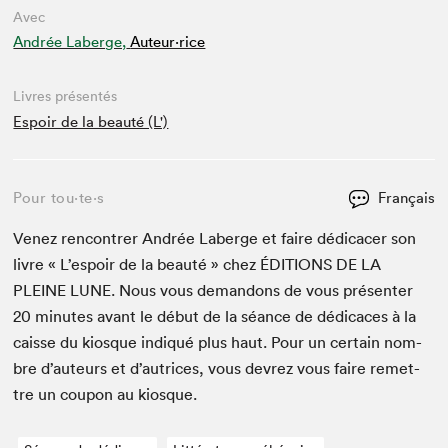
Avec
Andrée Laberge,
Auteur·rice
Livres présentés
Espoir de la beauté (L')
Pour tou⋅te⋅s
Français
Venez ren­con­tr­er Andrée Laberge et faire dédi­cac­er son
livre « L’e­spoir de la beauté » chez
ÉDI­TIONS
DE
LA
PLEINE
LUNE
. Nous vous deman­dons de vous présen­ter
20
min­utes avant le début de la séance de dédi­caces à la
caisse du kiosque indiqué plus haut. Pour un cer­tain nom­
bre d’auteurs et d’autrices, vous devrez vous faire remet­
tre un coupon au kiosque.