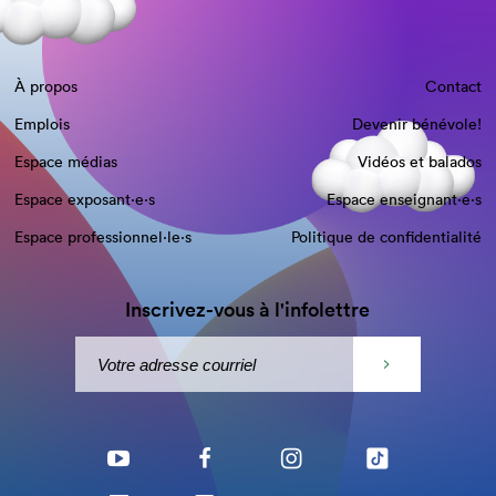
À propos
Contact
Emplois
Devenir bénévole!
Espace médias
Vidéos et balados
Espace exposant·e⋅s
Espace enseignant·e⋅s
Espace professionnel·le⋅s
Politique de confidentialité
Inscrivez-vous à l'infolettre