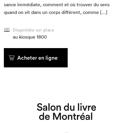
sance immé­di­ate, com­ment et où trou­ver du sens
quand on vit dans un corps dif­férent, comme […]
Disponible sur place
au kiosque
1800
Acheter en ligne
Que cherchez-vous?