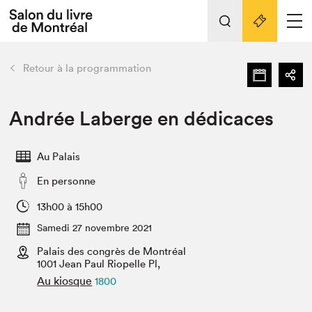
L'événement
Nos activités
retour
Retour à la programmation
Préparer sa visite au Salon
Liens pratiques
Andrée Laberge en dédicaces
Préparer sa visite
Au Palais
Actualités
En personne
Salon au Palais
SLM PRO
13h00 à 15h00
Salon dans la ville et en ligne
Samedi 27 novembre 2021
Palais des congrès de Montréal
Projets partenaires
Espace exposant⋅e⋅s
1001 Jean Paul Riopelle Pl,
Au kiosque
1800
Espace enseignant·e·s