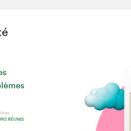
té
es
blèmes
ition
URS RÉUNIS