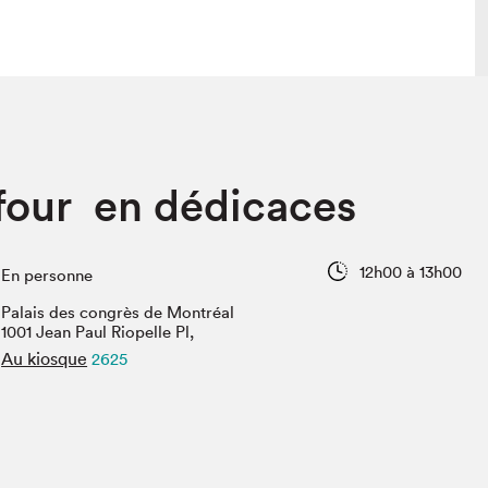
lais
Salon dans la ville et en ligne
four en dédicaces
tion
Programmation dans la ville
colaires Hydro-Québec
Programmation en ligne
Vidéos et balados
12h00 à 13h00
En personne
xposant·e·s
Palais des congrès de Montréal
teur·rice·s
1001 Jean Paul Riopelle Pl,
Au kiosque
2625