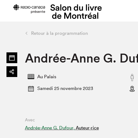
Retour à la programmation
Préparer sa visite
Salon au Pa
Andrée-Anne G. Du
Horaires et tarifs
Programma
Plan du Salon
Matinées s
Se rendre au Salon
SLM PRO
Au Palais
Accessibilité
Liste des e
Samedi 25 novembre 2023
Restauration
Liste des au
Code de conduite
Avec
Projets partenaires
Andrée-Anne G. Dufour,
Auteur·rice