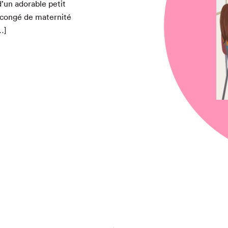
d’un adorable petit
 con­gé de mater­nité
chez-vous?
…]