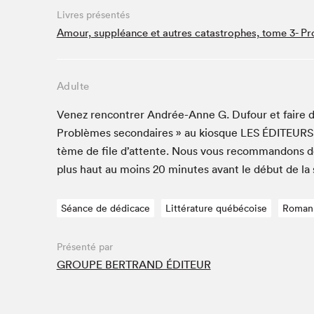
Café La Presse
Livres présentés
Espace Côte-des-Neiges
Amour, suppléance et autres catastrophes, tome 3- P
Espace jeunesse présenté par Desjardins
Espace Zines
Adulte
La lecture en cadeau
Le grand jeu de lecture à voix haute du Salon du livre
Venez ren­con­tr­er Andrée-Anne G. Dufour et faire d
de Montréal
Prob­lèmes sec­ondaires » au kiosque
LES
ÉDI­TEURS
Lettres québécoises au Salon
tème de file d’at­tente. Nous vous recom­man­dons d
Louisiane enracinée et branchée
plus haut au moins
20
min­utes avant le début de la
Mur des illustrateur·rice·s
SLM PRO
Séance de dédicace
Littérature québécoise
Roman
Zone Manga
Présenté par
GROUPE BERTRAND ÉDITEUR