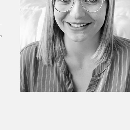
À propos du Salon
Liste des exposant·e·s
Liste des auteur·rice·s
s