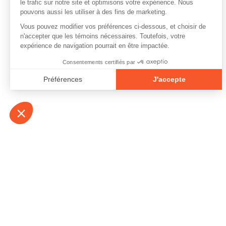
À propos
Contact
Emplois
Devenir bénévo
Espace médias
Vidéos et balad