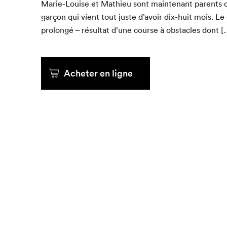
Marie-Louise et Math­ieu sont main­tenant par­ents 
garçon qui vient tout juste d’avoir dix-huit mois. Le
Que cher
pro­longé – résul­tat d’une course à obsta­cles dont [
Acheter en ligne