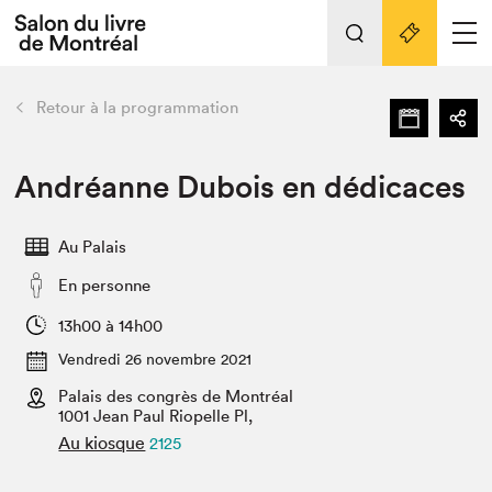
L'événement
Nos activités
retour
Retour à la programmation
Préparer sa visite au Salon
Liens pratiques
Andréanne Dubois en dédicaces
Préparer sa visite
Au Palais
Actualités
En personne
Salon au Palais
SLM PRO
13h00 à 14h00
Salon dans la ville et en ligne
Vendredi 26 novembre 2021
Palais des congrès de Montréal
Projets partenaires
Espace exposant⋅e⋅s
1001 Jean Paul Riopelle Pl,
Au kiosque
2125
Espace enseignant·e·s