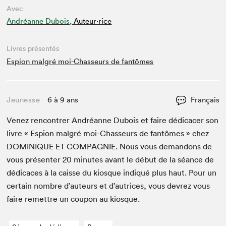
Avec
Andréanne Dubois,
Auteur·rice
Livres présentés
Espion malgré moi-Chasseurs de fantômes
Jeunesse
6 à 9 ans
Français
Venez ren­con­tr­er Andréanne Dubois et faire dédi­cac­er son
livre « Espi­on mal­gré moi-Chas­seurs de fan­tômes » chez
DOMINIQUE
ET
COM­PAG­NIE
. Nous vous deman­dons de
vous présen­ter
20
min­utes avant le début de la séance de
dédi­caces à la caisse du kiosque indiqué plus haut. Pour un
cer­tain nom­bre d’auteurs et d’autrices, vous devrez vous
faire remet­tre un coupon au kiosque.