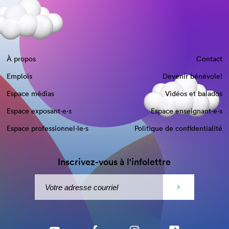
À propos
Contact
Emplois
Devenir bénévole!
Espace médias
Vidéos et balados
Espace exposant·e⋅s
Espace enseignant·e⋅s
Espace professionnel·le⋅s
Politique de confidentialité
Inscrivez-vous à l'infolettre