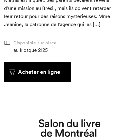
Math­is est inqui­et. Ses par­ents devaient revenir
d’une mis­sion au Brésil, mais ils doivent retarder
leur retour pour des raisons mys­térieuses. Mme
Jea­nine, la patronne de l’a­gence qui les […]
Disponible sur place
au kiosque
2125
Acheter en ligne
Que cherchez-vous?