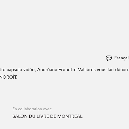
Espace ado | Lis-moi MTL
Espace des tout-petits
Espace Radio-Canada
La cabane à culture
La Maison des libraires
Le Salon dans ta classe
Liseur Public
Françai
Matinées scolaires Hydro-Québec
tte cap­sule vidéo, Andréane Frenette-Val­lières vous fait décou
Narra
NOROÎT
.
Vitrine du Festival littéraire international Metropolis
bleu au SLM
En collaboration avec
SALON DU LIVRE DE MONTRÉAL