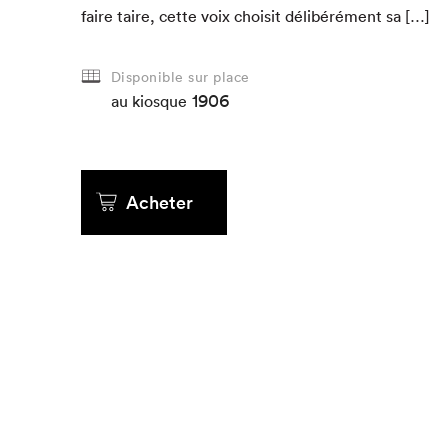
faire taire, cette voix choisit délibéré­ment sa […]
Disponible sur place
1906
au kiosque
Acheter