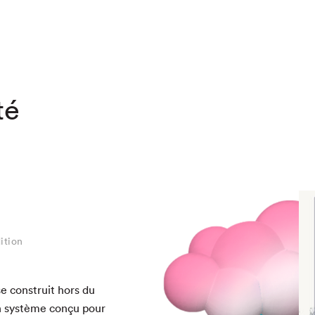
chez-vous?
té
ition
 con­stru­it hors du
n sys­tème conçu pour