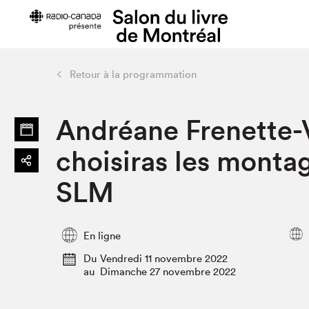
Retour à la programmation
Préparer sa visite
Salon au Pa
Andréane Frenette-V
Horaires et tarifs
Programma
Plan du Salon
Matinées s
choisiras les montag
Se rendre au Salon
SLM PRO
SLM
Accessibilité
Liste des e
Restauration
Liste des au
Code de conduite
En ligne
Du
Vendredi 11 novembre 2022
au
Dimanche 27 novembre 2022
Projets partenaires