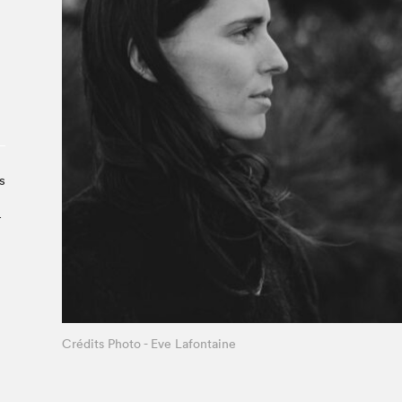
À propos du Salon
Liste des exposant·e·s
Liste des auteur·rice·s
s
­
Crédits Photo - Eve Lafontaine