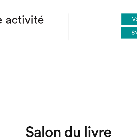
 activité
Vo
S'