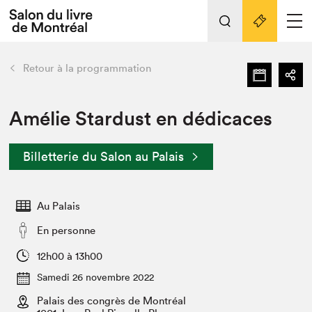
L'événement
Nos activités
retour
Retour à la programmation
Préparer sa visite au Salon
Liens pratiques
Amélie Stardust en dédicaces
Préparer sa visite
Billetterie du Salon au Palais
Actualités
Salon au Palais
Au Palais
SLM PRO
Salon dans la ville et en ligne
En personne
Projets partenaires
12h00 à 13h00
Espace exposant⋅e⋅s
Samedi 26 novembre 2022
Espace enseignant·e·s
Palais des congrès de Montréal