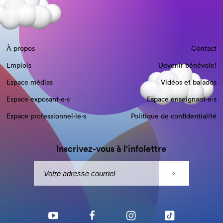
À propos
Contact
Emplois
Devenir bénévole!
Espace médias
Vidéos et balados
Espace exposant·e⋅s
Espace enseignant·e⋅s
Espace professionnel·le⋅s
Politique de confidentialité
Inscrivez-vous à l'infolettre