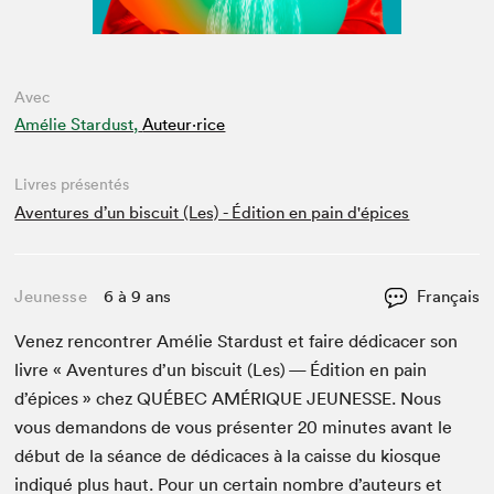
Avec
Amélie Stardust,
Auteur·rice
Livres présentés
Aventures d’un biscuit (Les) - Édition en pain d'épices
Jeunesse
6 à 9 ans
Français
Venez ren­con­tr­er Amélie Star­dust et faire dédi­cac­er son
livre « Aven­tures d’un bis­cuit (Les) — Édi­tion en pain
d’épices » chez
QUÉBEC
AMÉRIQUE
JEUNESSE
. Nous
vous deman­dons de vous présen­ter
20
min­utes avant le
début de la séance de dédi­caces à la caisse du kiosque
indiqué plus haut. Pour un cer­tain nom­bre d’auteurs et