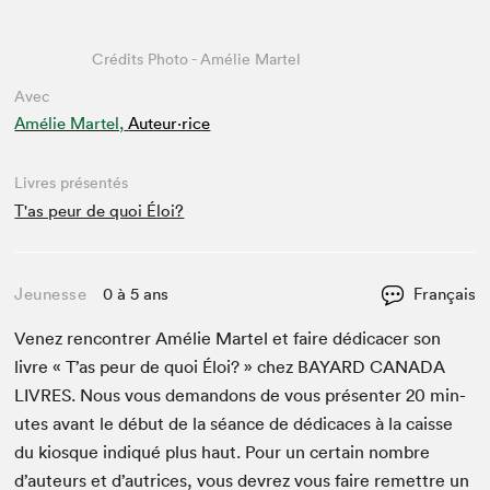
Crédits Photo - Amélie Martel
Avec
Amélie Martel,
Auteur·rice
Livres présentés
T'as peur de quoi Éloi?
Jeunesse
0 à 5 ans
Français
Venez ren­con­tr­er Amélie Mar­tel et faire dédi­cac­er son
livre « T’as peur de quoi Éloi? » chez
BAYARD
CANA­DA
LIVRES
. Nous vous deman­dons de vous présen­ter
20
min­
utes avant le début de la séance de dédi­caces à la caisse
du kiosque indiqué plus haut. Pour un cer­tain nom­bre
d’auteurs et d’autrices, vous devrez vous faire remet­tre un