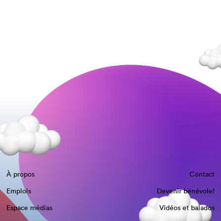
À propos
Contact
Emplois
Devenir bénévole!
Espace médias
Vidéos et balados