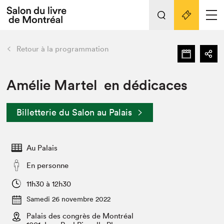
L'événement
Nos activités
retour
Retour à la programmation
Préparer sa visite au Salon
Liens pratiques
Amélie Martel en dédicaces
Préparer sa visite
Billetterie du Salon au Palais
Actualités
Salon au Palais
Au Palais
SLM PRO
Salon dans la ville et en ligne
En personne
Projets partenaires
11h30 à 12h30
Espace exposant⋅e⋅s
Samedi 26 novembre 2022
Espace enseignant·e·s
Palais des congrès de Montréal