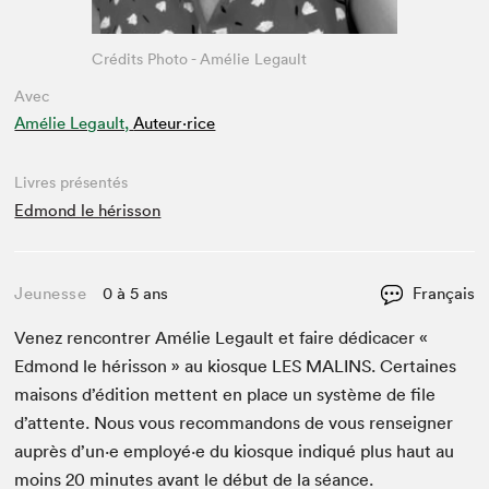
Crédits Photo - Amélie Legault
Avec
Amélie Legault,
Auteur·rice
Livres présentés
Edmond le hérisson
Jeunesse
0 à 5 ans
Français
Venez ren­con­tr­er Amélie Legault et faire dédi­cac­er «
Edmond le héris­son » au kiosque
LES
MALINS
. Cer­taines
maisons d’édi­tion met­tent en place un sys­tème de file
d’at­tente. Nous vous recom­man­dons de vous ren­seign­er
auprès d’un·e employé·e du kiosque indiqué plus haut au
moins
20
min­utes avant le début de la séance.