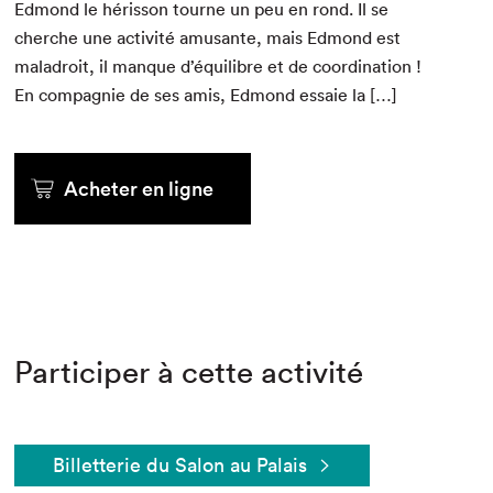
Edmond le héris­son tourne un peu en rond. Il se
cherche une activ­ité amu­sante, mais Edmond est
mal­adroit, il manque d’équilibre et de coor­di­na­tion !
En com­pag­nie de ses amis, Edmond essaie la […]
Acheter en ligne
Participer à cette activité
Billetterie du Salon au Palais