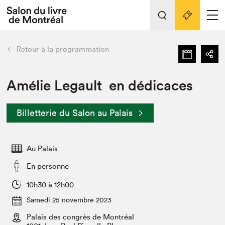
L'événement
Nos activités
retour
Retour à la programmation
Préparer sa visite au Salon
Liens pratiques
Amélie Legault en dédicaces
Préparer sa visite
Billetterie du Salon au Palais
Actualités
Salon au Palais
Au Palais
SLM PRO
Salon dans la ville et en ligne
En personne
Projets partenaires
10h30 à 12h00
Espace exposant⋅e⋅s
Samedi 25 novembre 2023
Espace enseignant·e·s
Palais des congrès de Montréal