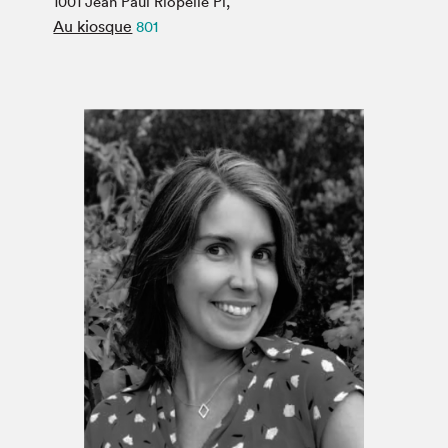
1001 Jean Paul Riopelle Pl,
Espace médias
Au kiosque
801