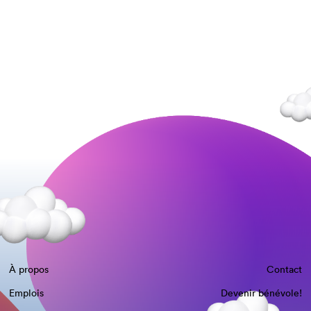
À propos
Contact
Emplois
Devenir bénévole!