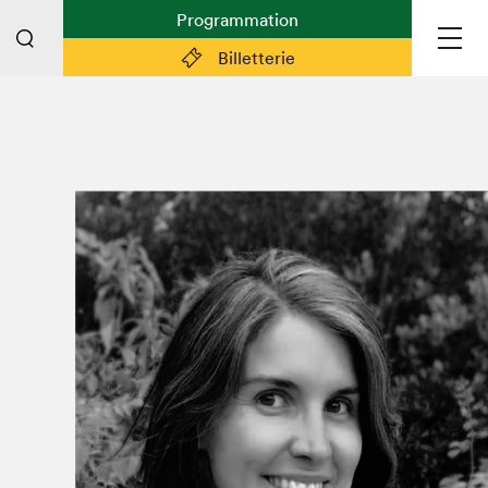
Programmation
Billetterie
Liens pratiques
Plan du Salon
Préparer sa visite
Partenaires
Espace médias
Espace exposant·e·s
Espace enseignant·e·s
Espace participant⋅e⋅s
Espace Salon dans la ville
Espace bénévoles
Devenir bénévole