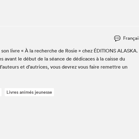
Espace ado | Lis-moi MTL
Espace des tout-petits
Espace Radio-Canada
La cabane à culture
Françai
La Maison des libraires
Le Salon dans ta classe
er son livre « À la recherche de Rosie » chez
ÉDI­TIONS
ALAS­KA
.
s avant le début de la séance de dédi­caces à la caisse du
Liseur Public
d’auteurs et d’autrices, vous devrez vous faire remet­tre un
Matinées scolaires Hydro-Québec
Narra
Vitrine du Festival littéraire international Metropolis
bleu au SLM
Livres animés jeunesse