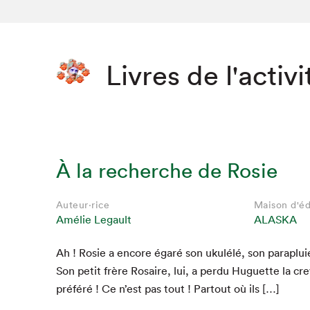
Livres de l'activi
À la recherche de Rosie
Auteur·rice
Maison d'éd
Amélie Legault
ALASKA
Ah ! Rosie a encore égaré son ukulélé, son para­pluie
Que cher
Son petit frère Rosaire, lui, a per­du Huguette la cr
préféré ! Ce n’est pas tout ! Partout où ils […]