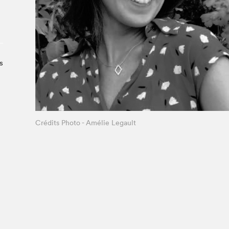
À propos du Salon
Liste des exposant·e·s
Liste des auteur·rice·s
s
Crédits Photo - Amélie Legault