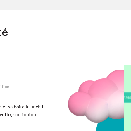
té
ition
 et sa boîte à lunch !
chez-vous?
evette, son toutou