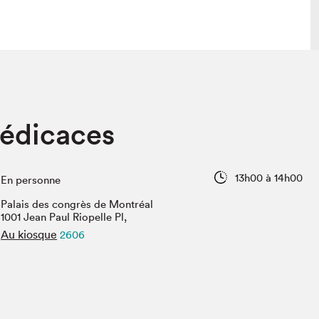
lais
Salon dans la ville et en ligne
dédicaces
tion
Programmation dans la ville
colaires Hydro-Québec
Programmation en ligne
Vidéos et balados
13h00 à 14h00
En personne
xposant·e·s
Palais des congrès de Montréal
teur·rice·s
1001 Jean Paul Riopelle Pl,
Au kiosque
2606